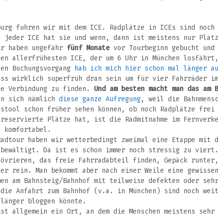
burg fuhren wir mit dem ICE. Radplätze in ICEs sind noch
t jeder ICE hat sie und wenn, dann ist meistens nur Plat
ir haben ungefähr
fünf Monate
vor Tourbeginn gebucht und 
den allerfrühesten ICE, der um 6 Uhr in München losfährt
ten Buchungsvorgang
hab ich mich hier schon mal länger a
uss wirklich superfrüh dran sein um für vier Fahrräder i
te Verbindung zu finden.
Und am besten macht man das am 
an sich nämlich
diese ganze Aufregung
, weil die Bahnmens
gstool schon früher sehen können, ob noch Radplätze frei
 reservierte Plätze hat, ist die Radmitnahme im Fernverk
d komfortabel.
Radtour haben wir wetterbedingt zweimal eine Etappe mit 
 bewältigt. Da ist es schon immer noch stressig zu viert
növrieren, das freie Fahrradabteil finden, Gepäck runter
der rein. Man bekommt aber nach einer Weile eine gewisse
men am Bahnsteig/Bahnhof mit teilweise defekten oder seh
 die Anfahrt zum Bahnhof (v.a. in München) sind noch wei
 länger bloggen könnte.
ist allgemein ein Ort, an dem die Menschen meistens sehr