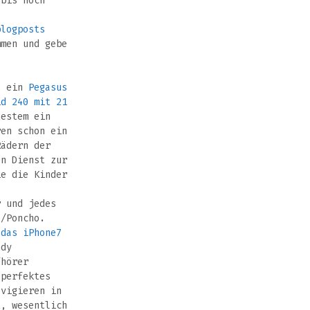
 bis hoch
blogposts
mmen und gebe
, ein
Pegasus
id 240 mit 21
estem ein
en schon ein
ädern der
n Dienst zur
ie die Kinder
r und jedes
e/Poncho.
 das iPhone7
dy
hörer
 perfektes
avigieren in
t, wesentlich