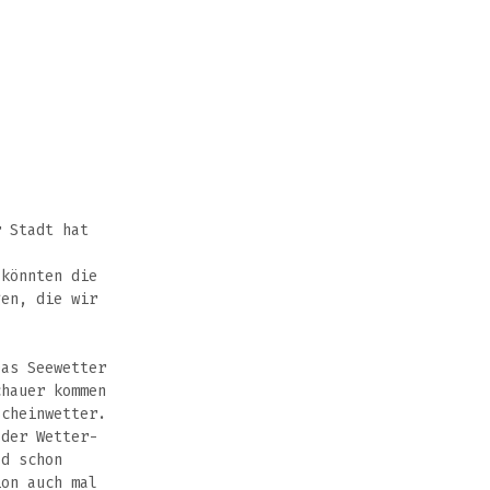
r Stadt hat
 könnten die
gen, die wir
Das Seewetter
chauer kommen
scheinwetter.
 der Wetter-
ad schon
ion auch mal