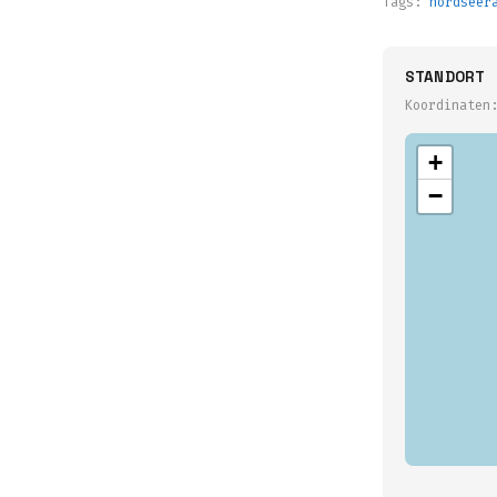
Tags:
nordseer
STANDORT
Koordinaten
+
−