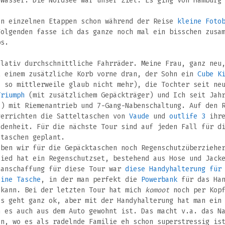
 Wasser. Die Nordsee war unser Ziel. Es ging von Hamburg
en einzelnen Etappen schon während der Reise
kleine Foto
Folgenden fasse ich das ganze noch mal ein bisschen zusa
ps.
elativ durchschnittliche Fahrräder. Meine Frau, ganz neu
 einem zusätzliche Korb vorne dran, der Sohn ein
Cube K
 so mittlerweile glaub nicht mehr), die Tochter seit neu
Triumph
(mit zusätzlichem Gepäckträger) und Ich seit Jahr
) mit Riemenantrieb und 7-Gang-Nabenschaltung. Auf den R
verrichten die Satteltaschen von
Vaude
und
outlife 3
ihre
edenheit. Für die nächste Tour sind auf jeden Fall für d
ltaschen geplant.
aben wir für die Gepäcktaschen noch Regenschutzüberziehe
lied hat ein Regenschutzset, bestehend aus Hose und Jack
uanschaffung für diese Tour war
diese Handyhalterung für
eine Tasche
, in der man perfekt die
Powerbank
für das Han
 kann. Bei der letzten Tour hat mich
komoot
noch per Kopf
as geht ganz ok, aber mit der Handyhalterung hat man ein
n es auch aus dem Auto gewohnt ist. Das macht v.a. das N
en, wo es als radelnde Familie eh schon superstressig is