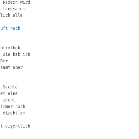
n Rädern wird
t langsamem
tlich alle
Luft nach
bliothek
. Die hab ich
 Der
esamt aber
2 Nächte
mer eine
s recht
zimmer noch
 direkt am
et eigentlich