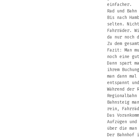
einfacher.
Rad und Bahn
Bis nach Ham
selten. Nich
Fahrräder. W
da nur noch 
Zu dem gesam
Fazit: Man m
noch eine gu
Dann spart m
ihrem Buchun
man dann mal
entspannt un
Während der 
Regionalbahn
Bahnsteig ma
rein, Fahrrä
Das Vorankom
Aufzügen und
über die man
Der Bahnhof 