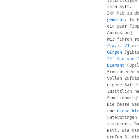
salzhaltigem
nach Sylt.
Ich hab zu d
gemacht
. Im 
ein paar Tip
Ausrüstung
Wir fahren r
Piazza 21
mit
Gängen
(gibts
24“ Rad von 
Diamant
(Opal
Erwachsenen 
vollen Zufri
eigene Satte
Zusätzlich h
Familienmitg
Die beste Ne
und
diese kl
unterbringen
navigiert. D
Navi, wie ma
großen Städt