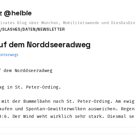
z @heibie
rivates Blog über München, Mobilitätswende und DiesDasDi
S
/SLASHES
/DATEN
/NEWSLETTER
Auf dem Norddseeradweg
Unterwegs
ag in St. Peter-Ording.
 mit der Bummelbahn nach St. Peter-Ording. Am ewig
aufen und Spontan-Gewitterwolken ausweichen. Regen
0:6. Der Wind weht wirklich sehr stark. Diesmal se