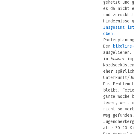
gehetzt und 
es da nicht 
und zurückha
Hindernisse 
Insgesamt is
oben
.
Routenplanun
Den
bikeline
ausgeliehen.
in
komoot
imp
Nordseeküste
eher spärlic
Unterkunft/J
Das Problem 
bleibt. Feri
ganze Woche 
teuer, weil 
nicht so ver
Weg gefunden
Jugendherber
alle 30-40 K