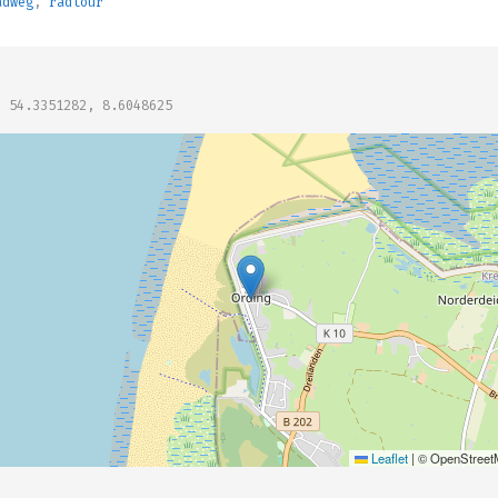
adweg
,
radtour
: 54.3351282, 8.6048625
Leaflet
|
© OpenStreetM