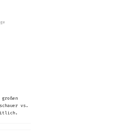
nge
 großen
schauer vs.
itlich.