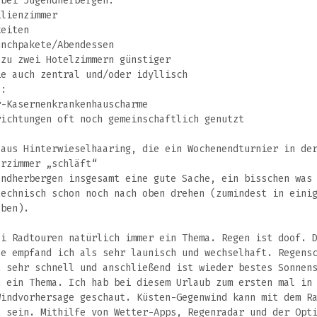
 bei Jugendherbergen:
ilienzimmer
keiten
unchpakete/Abendessen
 zu zwei Hotelzimmern günstiger
ie auch zentral und/oder idyllisch
e:
r-Kasernenkrankenhauscharme
richtungen oft noch gemeinschaftlich genutzt
 aus Hinterwieselhaaring, die ein Wochenendturnier in de
arzimmer „schläft“
endherbergen insgesamt eine gute Sache, ein bisschen was
technisch schon noch nach oben drehen (zumindest in eini
aben).
ei Radtouren natürlich immer ein Thema. Regen ist doof. 
ee empfand ich als sehr launisch und wechselhaft. Regens
t sehr schnell und anschließend ist wieder bestes Sonnen
h ein Thema. Ich hab bei diesem Urlaub zum ersten mal in
Windvorhersage geschaut. Küsten-Gegenwind kann mit dem R
t sein. Mithilfe von Wetter-Apps, Regenradar und der Opt