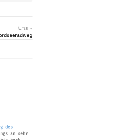
ÄLTER →
Nordseeradweg
ng des
ings an sehr