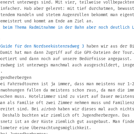
genervt unterwegs sind. Mit vier, teilweise vollbepackte
einfacher. Hab aber gelernt: mit tief durchatmen, bewuss
ltendem Handeln und stetem Augenrollen bekommt man eigen
gemeistert und kommt am Ende am Ziel an.
t beim Thema Radmitnahme in der Bahn aber noch deutlich 
g
-Guide für den Nordseeküstenradweg 3
haben wir aus der Bi
 Damit hat man dann Zugriff auf die GPX-Dateien der Tour
ortiert und dann noch auf unsere Bedürfnisse angepasst.
nradweg ist unterwegs manchmal auch ausgeschildert, insg
h.
ugendherbergen
bei Fahrradtouren ist ja immer, dass man meistens nur 1-
enwohnungen fallen da meistens schon raus, da man die im
buchen muss. Hotelzimmer sind zu viert auf Dauer meisten
man als Familie oft zwei Zimmer nehmen muss und Familien
breitet sind. Bei
airbnb
haben wir dieses mal auch nichts
. Deshalb buchten wir ziemlich oft Jugendherbergen. Das
gsnetz ist an der Küste ziemlich gut ausgebaut. Man find
ilometer eine Übernachtungsmöglichkeit.