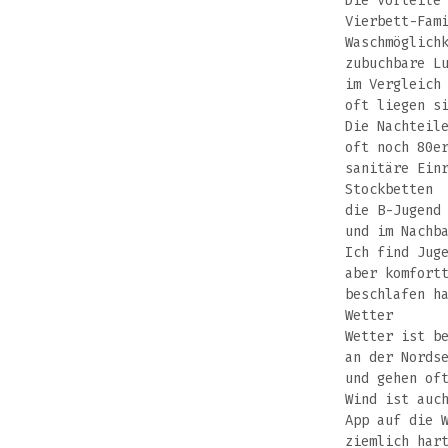
Die Vorteile
Vierbett-Fam
Waschmöglich
zubuchbare L
im Vergleich
oft liegen s
Die Nachteil
oft noch 80e
sanitäre Ein
Stockbetten
die B-Jugend
und im Nachb
Ich find Jug
aber komfort
beschlafen h
Wetter
Wetter ist b
an der Nords
und gehen of
Wind ist auc
App auf die 
ziemlich har