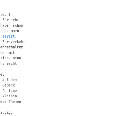
 recht
z für acht
haben schon
, bekommen.
ufgeregt
.
m Fernverkehr
Bahnschalter
.
chen mit
 sind. Wenn
ehr recht
der
. auf dem
, Gepäck
n Routine.
r kleinen
tere Themen
 zügig,