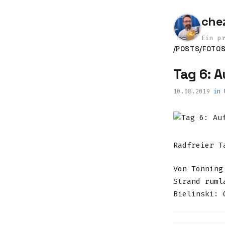
che
Ein p
/POSTS
/FOTO
Tag 6: 
10.08.2019
in
Radfreier T
Von Tönning
Strand ruml
Bielinski: 