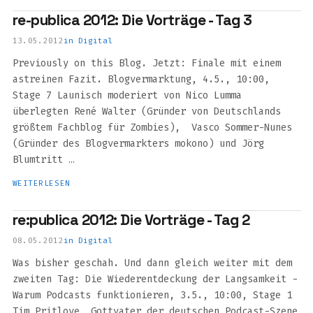
re-publica 2012: Die Vorträge - Tag 3
13.05.2012
in
Digital
Previously on this Blog. Jetzt: Finale mit einem
astreinen Fazit. Blogvermarktung, 4.5., 10:00,
Stage 7 Launisch moderiert von Nico Lumma
überlegten René Walter (Gründer von Deutschlands
größtem Fachblog für Zombies), Vasco Sommer-Nunes
(Gründer des Blogvermarkters mokono) und Jörg
Blumtritt …
WEITERLESEN
re:publica 2012: Die Vorträge - Tag 2
08.05.2012
in
Digital
Was bisher geschah. Und dann gleich weiter mit dem
zweiten Tag: Die Wiederentdeckung der Langsamkeit -
Warum Podcasts funktionieren, 3.5., 10:00, Stage 1
Tim Pritlove, Gottvater der deutschen Podcast-Szene