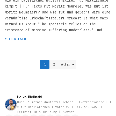
Wie ein bayerischer Wurstfanatiker für Milliardäre
kämpft | Fun Facts mit Moritz Neumeier Wie gut ist
Moritz Neumeier!? Und wie gut und gerecht wäre eine
vernünftige Erbschaftssteuer! MrBeast Is What Marx
Warned Us About "The spectacle relies on the
existence of massive suffering underclass." Und …
WEITERLESEN
1
2
Älter →
Heiko Bielinski
Buch: "Einfach #autofrei leben" | #verkehrswende | 1
❤️ für Bibliotheken | Vater x2 | Tel. 555-NASE |
Feminist in Ausbildung | 🍺ernst