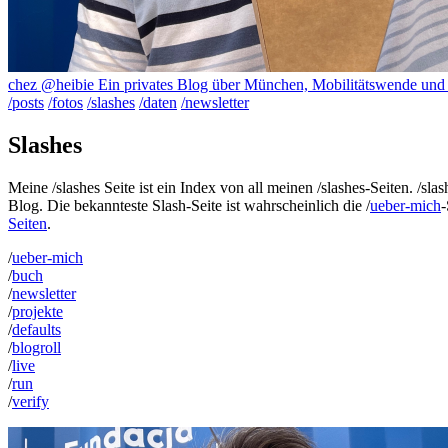
chez @heibie
Ein privates Blog über München, Mobilitätswende un
/posts
/fotos
/slashes
/daten
/newsletter
Slashes
Meine /slashes Seite ist ein Index von all meinen /slashes-Seiten. /s
Blog. Die bekannteste Slash-Seite ist wahrscheinlich die /
ueber-mich
-
Seiten
.
/
ueber-mich
/
buch
/
newsletter
/
projekte
/
defaults
/
blogroll
/
live
/
run
/
verify