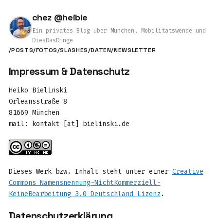
chez @heibie
Ein privates Blog über München, Mobilitätswende und
DiesDasDinge
/POSTS
/FOTOS
/SLASHES
/DATEN
/NEWSLETTER
Impressum & Datenschutz
Heiko Bielinski
Orleansstraße 8
81669 München
mail: kontakt [ät] bielinski.de
Dieses Werk bzw. Inhalt steht unter einer
Creative
Commons Namensnennung-NichtKommerziell-
KeineBearbeitung 3.0 Deutschland Lizenz
.
Datenschutzerklärung