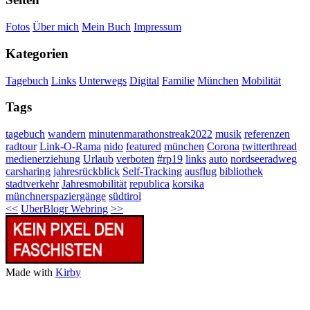
Fotos
Über mich
Mein Buch
Impressum
Kategorien
Tagebuch
Links
Unterwegs
Digital
Familie
München
Mobilität
Tags
tagebuch
wandern
minutenmarathonstreak2022
musik
referenzen
radtour
Link-O-Rama
nido
featured
münchen
Corona
twitterthread
medienerziehung
Urlaub
verboten
#rp19
links
auto
nordseeradweg
carsharing
jahresrückblick
Self-Tracking
ausflug
bibliothek
stadtverkehr
Jahresmobilität
republica
korsika
münchnerspaziergänge
südtirol
<<
UberBlogr Webring
>>
Made with
Kirby