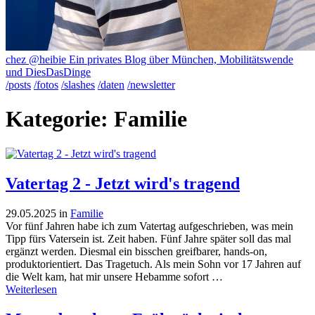
chez @heibie
Ein privates Blog über München, Mobilitätswende
und DiesDasDinge
/posts
/fotos
/slashes
/daten
/newsletter
Kategorie: Familie
Vatertag 2 - Jetzt wird's tragend
29.05.2025
in
Familie
Vor fünf Jahren habe ich zum Vatertag aufgeschrieben, was mein
Tipp fürs Vatersein ist. Zeit haben. Fünf Jahre später soll das mal
ergänzt werden. Diesmal ein bisschen greifbarer, hands-on,
produktorientiert. Das Tragetuch. Als mein Sohn vor 17 Jahren auf
die Welt kam, hat mir unsere Hebamme sofort …
Weiterlesen