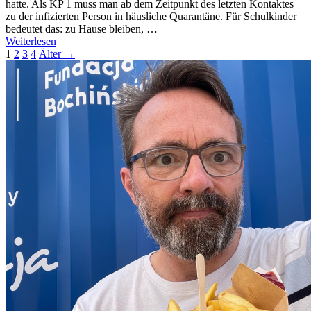
hatte. Als KP 1 muss man ab dem Zeitpunkt des letzten Kontaktes
zu der infizierten Person in häusliche Quarantäne. Für Schulkinder
bedeutet das: zu Hause bleiben, …
Weiterlesen
1
2
3
4
Älter →