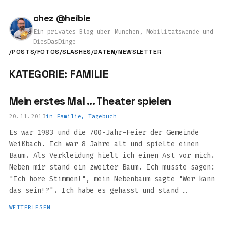
chez @heibie
Ein privates Blog über München, Mobilitätswende und
DiesDasDinge
/POSTS
/FOTOS
/SLASHES
/DATEN
/NEWSLETTER
KATEGORIE: FAMILIE
Mein erstes Mal ... Theater spielen
20.11.2013
in
Familie
,
Tagebuch
Es war 1983 und die 700-Jahr-Feier der Gemeinde
Weißbach. Ich war 8 Jahre alt und spielte einen
Baum. Als Verkleidung hielt ich einen Ast vor mich.
Neben mir stand ein zweiter Baum. Ich musste sagen:
"Ich höre Stimmen!", mein Nebenbaum sagte "Wer kann
das sein!?". Ich habe es gehasst und stand …
WEITERLESEN