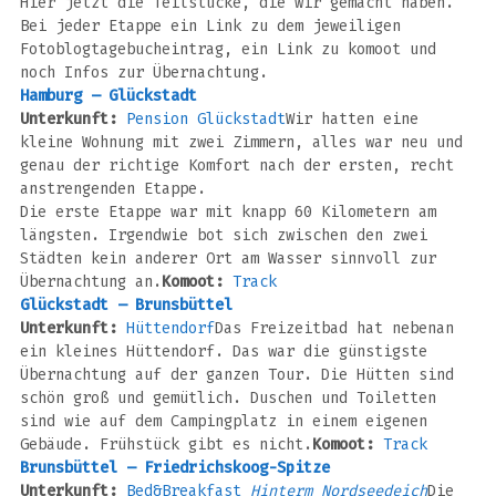
Hier jetzt die Teilstücke, die wir gemacht haben.
Bei jeder Etappe ein Link zu dem jeweiligen
Fotoblogtagebucheintrag, ein Link zu komoot und
noch Infos zur Übernachtung.
Hamburg – Glückstadt
Unterkunft:
Pension Glückstadt
Wir hatten eine
kleine Wohnung mit zwei Zimmern, alles war neu und
genau der richtige Komfort nach der ersten, recht
anstrengenden Etappe.
Die erste Etappe war mit knapp 60 Kilometern am
längsten. Irgendwie bot sich zwischen den zwei
Städten kein anderer Ort am Wasser sinnvoll zur
Übernachtung an.
Komoot:
Track
Glückstadt – Brunsbüttel
Unterkunft:
Hüttendorf
Das Freizeitbad hat nebenan
ein kleines Hüttendorf. Das war die günstigste
Übernachtung auf der ganzen Tour. Die Hütten sind
schön groß und gemütlich. Duschen und Toiletten
sind wie auf dem Campingplatz in einem eigenen
Gebäude. Frühstück gibt es nicht.
Komoot:
Track
Brunsbüttel – Friedrichskoog-Spitze
Unterkunft:
Bed&Breakfast
Hinterm Nordseedeich
Die