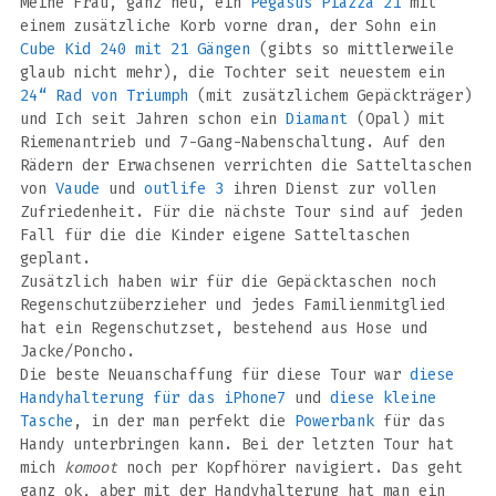
Meine Frau, ganz neu, ein
Pegasus Piazza 21
mit
einem zusätzliche Korb vorne dran, der Sohn ein
Cube Kid 240 mit 21 Gängen
(gibts so mittlerweile
glaub nicht mehr), die Tochter seit neuestem ein
24“ Rad von Triumph
(mit zusätzlichem Gepäckträger)
und Ich seit Jahren schon ein
Diamant
(Opal) mit
Riemenantrieb und 7-Gang-Nabenschaltung. Auf den
Rädern der Erwachsenen verrichten die Satteltaschen
von
Vaude
und
outlife 3
ihren Dienst zur vollen
Zufriedenheit. Für die nächste Tour sind auf jeden
Fall für die die Kinder eigene Satteltaschen
geplant.
Zusätzlich haben wir für die Gepäcktaschen noch
Regenschutzüberzieher und jedes Familienmitglied
hat ein Regenschutzset, bestehend aus Hose und
Jacke/Poncho.
Die beste Neuanschaffung für diese Tour war
diese
Handyhalterung für das iPhone7
und
diese kleine
Tasche
, in der man perfekt die
Powerbank
für das
Handy unterbringen kann. Bei der letzten Tour hat
mich
komoot
noch per Kopfhörer navigiert. Das geht
ganz ok, aber mit der Handyhalterung hat man ein