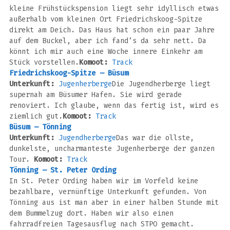
kleine Frühstückspension liegt sehr idyllisch etwas
außerhalb vom kleinen Ort Friedrichskoog-Spitze
direkt am Deich. Das Haus hat schon ein paar Jahre
auf dem Buckel, aber ich fand’s da sehr nett. Da
könnt ich mir auch eine Woche innere Einkehr am
Stück vorstellen.
Komoot:
Track
Friedrichskoog-Spitze – Büsum
Unterkunft:
Jugenherberge
Die Jugendherberge liegt
supernah am Büsumer Hafen. Sie wird gerade
renoviert. Ich glaube, wenn das fertig ist, wird es
ziemlich gut.
Komoot:
Track
Büsum – Tönning
Unterkunft:
Jugendherberge
Das war die ollste,
dunkelste, uncharmanteste Jugenherberge der ganzen
Tour.
Komoot:
Track
Tönning – St. Peter Ording
In St. Peter Ording haben wir im Vorfeld keine
bezahlbare, vernünftige Unterkunft gefunden. Von
Tönning aus ist man aber in einer halben Stunde mit
dem Bummelzug dort. Haben wir also einen
fahrradfreien Tagesausflug nach STPO gemacht.