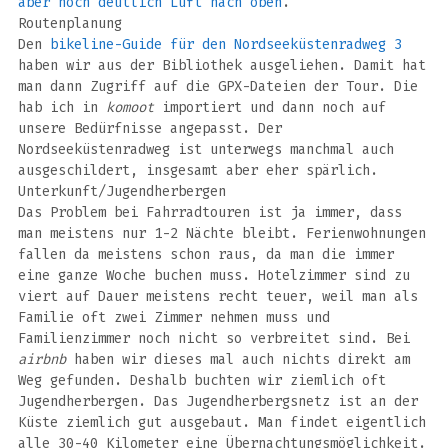
aber noch deutlich Luft nach oben
.
Routenplanung
Den
bikeline-Guide für den Nordseeküstenradweg 3
haben wir aus der Bibliothek ausgeliehen. Damit hat
man dann Zugriff auf die GPX-Dateien der Tour. Die
hab ich in
komoot
importiert und dann noch auf
unsere Bedürfnisse angepasst. Der
Nordseeküstenradweg ist unterwegs manchmal auch
ausgeschildert, insgesamt aber eher spärlich.
Unterkunft/Jugendherbergen
Das Problem bei Fahrradtouren ist ja immer, dass
man meistens nur 1-2 Nächte bleibt. Ferienwohnungen
fallen da meistens schon raus, da man die immer
eine ganze Woche buchen muss. Hotelzimmer sind zu
viert auf Dauer meistens recht teuer, weil man als
Familie oft zwei Zimmer nehmen muss und
Familienzimmer noch nicht so verbreitet sind. Bei
airbnb
haben wir dieses mal auch nichts direkt am
Weg gefunden. Deshalb buchten wir ziemlich oft
Jugendherbergen. Das Jugendherbergsnetz ist an der
Küste ziemlich gut ausgebaut. Man findet eigentlich
alle 30-40 Kilometer eine Übernachtungsmöglichkeit.