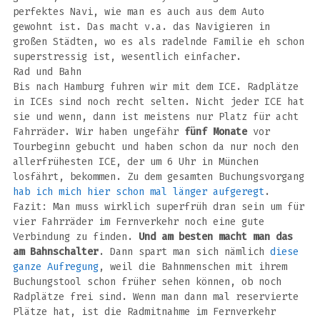
perfektes Navi, wie man es auch aus dem Auto
gewohnt ist. Das macht v.a. das Navigieren in
großen Städten, wo es als radelnde Familie eh schon
superstressig ist, wesentlich einfacher.
Rad und Bahn
Bis nach Hamburg fuhren wir mit dem ICE. Radplätze
in ICEs sind noch recht selten. Nicht jeder ICE hat
sie und wenn, dann ist meistens nur Platz für acht
Fahrräder. Wir haben ungefähr
fünf Monate
vor
Tourbeginn gebucht und haben schon da nur noch den
allerfrühesten ICE, der um 6 Uhr in München
losfährt, bekommen. Zu dem gesamten Buchungsvorgang
hab ich mich hier schon mal länger aufgeregt
.
Fazit: Man muss wirklich superfrüh dran sein um für
vier Fahrräder im Fernverkehr noch eine gute
Verbindung zu finden.
Und am besten macht man das
am Bahnschalter
. Dann spart man sich nämlich
diese
ganze Aufregung
, weil die Bahnmenschen mit ihrem
Buchungstool schon früher sehen können, ob noch
Radplätze frei sind. Wenn man dann mal reservierte
Plätze hat, ist die Radmitnahme im Fernverkehr