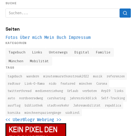
SUCHE
Seiten
Fotos
Über mich
Mein Buch
Impressum
KATEGORIEN
Tagebuch
Links
Unterwegs
Digital
Familie
München
Mobilität
TAGS
tagebuch
wandern
minutenmarathonstreak2022
musik
referenzen
radtour
Link-O-Rama
nido
featured
münchen
Corona
twitterthread
medienerziehung
Urlaub
verboten
#rp19
links
auto
nordseeradweg
carsharing
jahresrückblick
Self-Tracking
ausflug
bibliothek
stadtverkehr
Jahresmobilität
republica
korsika
münchnerspaziergänge
südtirol
<<
UberBlogr Webring
>>