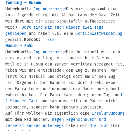
Tönning – Husum
Unterkunft:
Jugendherberge
Das war insgesamt eine
gute Jugendherberge mit Altbau (aus der Nazi-Zeit,
was dort mit ein paar Schautafeln aufgearbeitet
wird).
Dort sind wir auch wieder zwei Tage
geblieben
und haben u.a. eine
Schlickwattwanderung
gemacht.
Komoot:
Track
Husum – Föhr
Unterkunft:
Jugendherberge
Die Unterkunft war auch
ganz ok und sie liegt v.a. supernah am Strand.
Weil es in Husum den ganzen Vormittag geregnet hat,
haben wir uns entschieden den Zug zu nehmen. Man
fährt bis Niebüll und steigt dort um in den Zug
nach Dagebüll. Der Bahnhof ist dort direkt neben
dem Fähranleger und man muss die Räder nur schnell
rüberschieben. Die Fähre fährt den ganzen Tag im
1-
2-Stunden-Takt
und man muss mit den Rädern nicht
vorbuchen, sondern kann spontan zusteigen.
Auf Föhr wollten wir eigentlich eine
Inselumrundung
mit dem Rad machen.
Wegen Regenschauern und
leckerem Kucken unterwegs
haben wir
die Tour
aber