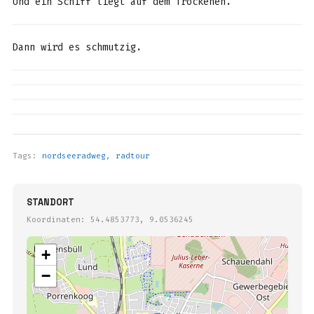
Und ein Schiff liegt auf dem Trockenen.
Dann wird es schmutzig.
Tags:
nordseeradweg
,
radtour
STANDORT
Koordinaten: 54.4853773, 9.0536245
+
−