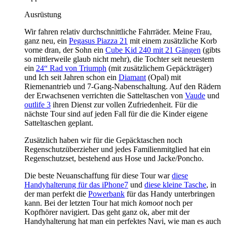
Ausrüstung
Wir fahren relativ durchschnittliche Fahrräder. Meine Frau,
ganz neu, ein
Pegasus Piazza 21
mit einem zusätzliche Korb
vorne dran, der Sohn ein
Cube Kid 240 mit 21 Gängen
(gibts
so mittlerweile glaub nicht mehr), die Tochter seit neuestem
ein
24“ Rad von Triumph
(mit zusätzlichem Gepäckträger)
und Ich seit Jahren schon ein
Diamant
(Opal) mit
Riemenantrieb und 7-Gang-Nabenschaltung. Auf den Rädern
der Erwachsenen verrichten die Satteltaschen von
Vaude
und
outlife 3
ihren Dienst zur vollen Zufriedenheit. Für die
nächste Tour sind auf jeden Fall für die die Kinder eigene
Satteltaschen geplant.
Zusätzlich haben wir für die Gepäcktaschen noch
Regenschutzüberzieher und jedes Familienmitglied hat ein
Regenschutzset, bestehend aus Hose und Jacke/Poncho.
Die beste Neuanschaffung für diese Tour war
diese
Handyhalterung für das iPhone7
und
diese kleine Tasche
, in
der man perfekt die
Powerbank
für das Handy unterbringen
kann. Bei der letzten Tour hat mich
komoot
noch per
Kopfhörer navigiert. Das geht ganz ok, aber mit der
Handyhalterung hat man ein perfektes Navi, wie man es auch