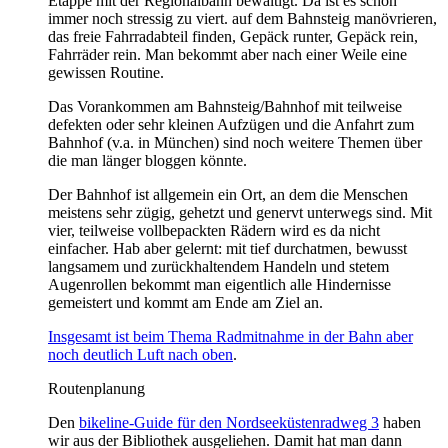
Etappe mit der Regionalbahn bewältigt. Da ist es schon
immer noch stressig zu viert. auf dem Bahnsteig manövrieren,
das freie Fahrradabteil finden, Gepäck runter, Gepäck rein,
Fahrräder rein. Man bekommt aber nach einer Weile eine
gewissen Routine.
Das Vorankommen am Bahnsteig/Bahnhof mit teilweise
defekten oder sehr kleinen Aufzügen und die Anfahrt zum
Bahnhof (v.a. in München) sind noch weitere Themen über
die man länger bloggen könnte.
Der Bahnhof ist allgemein ein Ort, an dem die Menschen
meistens sehr zügig, gehetzt und genervt unterwegs sind. Mit
vier, teilweise vollbepackten Rädern wird es da nicht
einfacher. Hab aber gelernt: mit tief durchatmen, bewusst
langsamem und zurückhaltendem Handeln und stetem
Augenrollen bekommt man eigentlich alle Hindernisse
gemeistert und kommt am Ende am Ziel an.
Insgesamt ist beim Thema Radmitnahme in der Bahn aber
noch deutlich Luft nach oben
.
Routenplanung
Den
bikeline-Guide für den Nordseeküstenradweg 3
haben
wir aus der Bibliothek ausgeliehen. Damit hat man dann