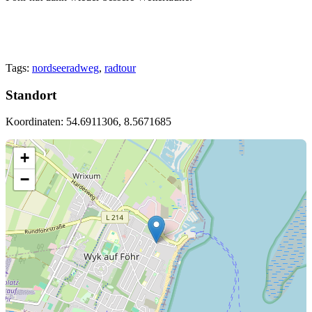
Tags:
nordseeradweg
,
radtour
Standort
Koordinaten: 54.6911306, 8.5671685
+
−