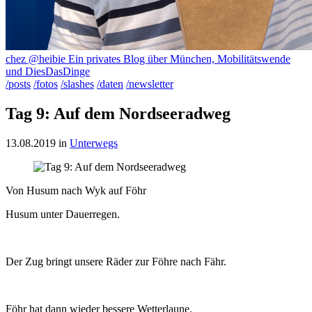
chez @heibie
Ein privates Blog über München, Mobilitätswende
und DiesDasDinge
/posts
/fotos
/slashes
/daten
/newsletter
Tag 9: Auf dem Nordseeradweg
13.08.2019
in
Unterwegs
Von Husum nach Wyk auf Föhr
Husum unter Dauerregen.
Der Zug bringt unsere Räder zur Föhre nach Fähr.
Föhr hat dann wieder bessere Wetterlaune.