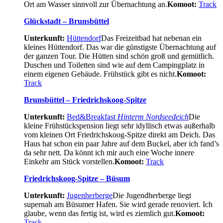
Ort am Wasser sinnvoll zur Übernachtung an.
Komoot:
Track
Glückstadt – Brunsbüttel
Unterkunft:
Hüttendorf
Das Freizeitbad hat nebenan ein
kleines Hüttendorf. Das war die günstigste Übernachtung auf
der ganzen Tour. Die Hütten sind schön groß und gemütlich.
Duschen und Toiletten sind wie auf dem Campingplatz in
einem eigenen Gebäude. Frühstück gibt es nicht.
Komoot:
Track
Brunsbüttel – Friedrichskoog-Spitze
Unterkunft:
Bed&Breakfast
Hinterm Nordseedeich
Die
kleine Frühstückspension liegt sehr idyllisch etwas außerhalb
vom kleinen Ort Friedrichskoog-Spitze direkt am Deich. Das
Haus hat schon ein paar Jahre auf dem Buckel, aber ich fand’s
da sehr nett. Da könnt ich mir auch eine Woche innere
Einkehr am Stück vorstellen.
Komoot:
Track
Friedrichskoog-Spitze – Büsum
Unterkunft:
Jugenherberge
Die Jugendherberge liegt
supernah am Büsumer Hafen. Sie wird gerade renoviert. Ich
glaube, wenn das fertig ist, wird es ziemlich gut.
Komoot:
Track