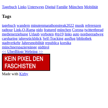
Tagebuch
Links
Unterwegs
Digital
Familie
München
Mobilität
Tags
tagebuch
wandern
minutenmarathonstreak2022
musik
referenzen
radtour
Link-O-Rama
nido
featured
münchen
Corona
twitterthread
medienerziehung
Urlaub
verboten
#rp19
links
auto
nordseeradweg
carsharing
jahresrückblick
Self-Tracking
ausflug
bibliothek
stadtverkehr
Jahresmobilität
republica
korsika
münchnerspaziergänge
südtirol
<<
UberBlogr Webring
>>
Made with
Kirby