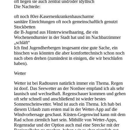
oft liegen sie auch zentral und/oder idyllisch
Die Nachteile:
oft noch 80er-Kasernenkrankenhauscharme
sanitäre Einrichtungen oft noch gemeinschaftlich genutzt
Stockbetten
die B-Jugend aus Hinterwieselhaaring, die ein
Wochenendturnier in der Stadt hat und im Nachbarzimmer
„schläft“
Ich find Jugendherbergen insgesamt eine gute Sache, ein
bisschen was könnten die aber komforttechnisch schon noch
nach oben drehen (zumindest in einigen, die wir beschlafen
haben).
Wetter
Wetter ist bei Radtouren natürlich immer ein Thema. Regen
ist doof. Das Seewetter an der Nordsee empfand ich als sehr
launisch und wechselhaft. Regenschauer kommen und gehen
oft sehr schnell und anschließend ist wieder bestes
Sonnenscheinwetter. Wind ist auch ein Thema. Ich hab bei
diesem Urlaub zum ersten mal in der Wetter-App auf die
Windvorhersage geschaut. Küsten-Gegenwind kann mit dem
Rad schon ziemlich hart sein. Mithilfe von Wetter-Apps,
Regenradar und der Option auch mal eine Strecke mit der