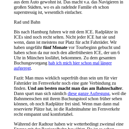
aus dem Auto gewohnt ist. Das macht v.a. das Navigieren in
großen Städten, wo es als radelnde Familie eh schon
superstressig ist, wesentlich einfacher.
Rad und Bahn
Bis nach Hamburg fuhren wir mit dem ICE. Radplätze in
ICEs sind noch recht selten. Nicht jeder ICE hat sie und
wenn, dann ist meistens nur Platz für acht Fahrräder. Wir
haben ungefähr
fünf Monate
vor Tourbeginn gebucht und
haben schon da nur noch den allerfrühesten ICE, der um 6
Uhr in München losfährt, bekommen. Zu dem gesamten
Buchungsvorgang
hab ich mich hier schon mal länger
aufgeregt
.
Fazit: Man muss wirklich superfrüh dran sein um für vier
Fahrräder im Fernverkehr noch eine gute Verbindung zu
finden.
Und am besten macht man das am Bahnschalter
.
Dann spart man sich nämlich
diese ganze Aufregung
, weil die
Bahnmenschen mit ihrem Buchungstool schon früher sehen
können, ob noch Radplätze frei sind. Wenn man dann mal
reservierte Plätze hat, ist die Radmitnahme im Fernverkehr
recht entspannt und komfortabel.
Während der Radtour haben wir wetterbedingt zweimal eine