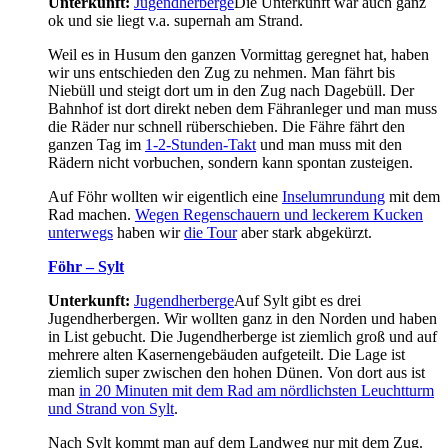
Unterkunft:
Jugendherberge
Die Unterkunft war auch ganz
ok und sie liegt v.a. supernah am Strand.
Weil es in Husum den ganzen Vormittag geregnet hat, haben
wir uns entschieden den Zug zu nehmen. Man fährt bis
Niebüll und steigt dort um in den Zug nach Dagebüll. Der
Bahnhof ist dort direkt neben dem Fähranleger und man muss
die Räder nur schnell rüberschieben. Die Fähre fährt den
ganzen Tag im
1-2-Stunden-Takt
und man muss mit den
Rädern nicht vorbuchen, sondern kann spontan zusteigen.
Auf Föhr wollten wir eigentlich eine
Inselumrundung
mit dem
Rad machen.
Wegen Regenschauern und leckerem Kucken
unterwegs
haben wir
die Tour
aber stark abgekürzt.
Föhr – Sylt
Unterkunft:
Jugendherberge
Auf Sylt gibt es drei
Jugendherbergen. Wir wollten ganz in den Norden und haben
in List gebucht. Die Jugendherberge ist ziemlich groß und auf
mehrere alten Kasernengebäuden aufgeteilt. Die Lage ist
ziemlich super zwischen den hohen Dünen. Von dort aus ist
man
in 20 Minuten mit dem Rad am nördlichsten Leuchtturm
und Strand von Sylt
.
Nach Sylt kommt man auf dem Landweg nur mit dem Zug.