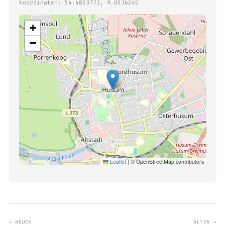
Koordinaten: 54.4853773, 9.0536245
+
−
Leaflet
|
© OpenStreetMap contributors
← NEUER
ÄLTER →