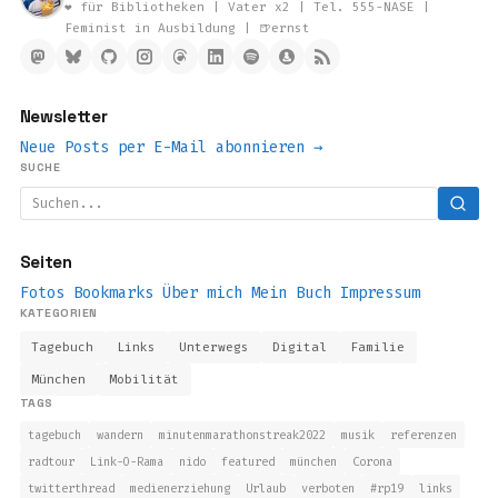
❤️ für Bibliotheken | Vater x2 | Tel. 555-NASE |
Feminist in Ausbildung | 🍺ernst
Newsletter
Neue Posts per E-Mail abonnieren →
SUCHE
Seiten
Fotos
Bookmarks
Über mich
Mein Buch
Impressum
KATEGORIEN
Tagebuch
Links
Unterwegs
Digital
Familie
München
Mobilität
TAGS
tagebuch
wandern
minutenmarathonstreak2022
musik
referenzen
radtour
Link-O-Rama
nido
featured
münchen
Corona
twitterthread
medienerziehung
Urlaub
verboten
#rp19
links