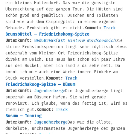
ein kleines Hüttendorf. Das war die günstigste
Übernachtung auf der ganzen Tour. Die Hütten sind
schön groß und gemütlich. Duschen und Toiletten
sind wie auf dem Campingplatz in einem eigenen
Gebäude. Frühstück gibt es nicht.
Komoot:
Track
Brunsbüttel – Friedrichskoog-Spitze
Unterkunft:
Bed&Breakfast
Hinterm Nordseedeich
Die
kleine Frühstückspension liegt sehr idyllisch etwas
außerhalb vom kleinen Ort Friedrichskoog-Spitze
direkt am Deich. Das Haus hat schon ein paar Jahre
auf dem Buckel, aber ich fand’s da sehr nett. Da
könnt ich mir auch eine Woche innere Einkehr am
Stück vorstellen.
Komoot:
Track
Friedrichskoog-Spitze – Büsum
Unterkunft:
Jugenherberge
Die Jugendherberge liegt
supernah am Büsumer Hafen. Sie wird gerade
renoviert. Ich glaube, wenn das fertig ist, wird es
ziemlich gut.
Komoot:
Track
Büsum – Tönning
Unterkunft:
Jugendherberge
Das war die ollste,
dunkelste, uncharmanteste Jugenherberge der ganzen