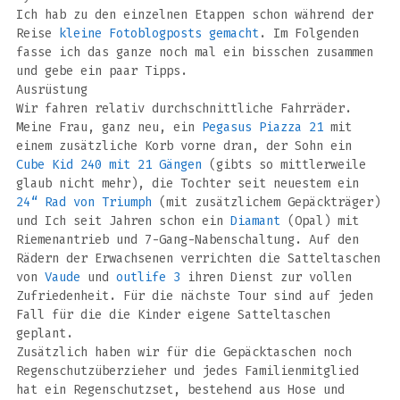
Ich hab zu den einzelnen Etappen schon während der
Reise
kleine Fotoblogposts gemacht
. Im Folgenden
fasse ich das ganze noch mal ein bisschen zusammen
und gebe ein paar Tipps.
Ausrüstung
Wir fahren relativ durchschnittliche Fahrräder.
Meine Frau, ganz neu, ein
Pegasus Piazza 21
mit
einem zusätzliche Korb vorne dran, der Sohn ein
Cube Kid 240 mit 21 Gängen
(gibts so mittlerweile
glaub nicht mehr), die Tochter seit neuestem ein
24“ Rad von Triumph
(mit zusätzlichem Gepäckträger)
und Ich seit Jahren schon ein
Diamant
(Opal) mit
Riemenantrieb und 7-Gang-Nabenschaltung. Auf den
Rädern der Erwachsenen verrichten die Satteltaschen
von
Vaude
und
outlife 3
ihren Dienst zur vollen
Zufriedenheit. Für die nächste Tour sind auf jeden
Fall für die die Kinder eigene Satteltaschen
geplant.
Zusätzlich haben wir für die Gepäcktaschen noch
Regenschutzüberzieher und jedes Familienmitglied
hat ein Regenschutzset, bestehend aus Hose und