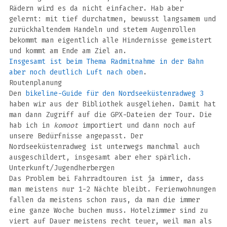
Rädern wird es da nicht einfacher. Hab aber
gelernt: mit tief durchatmen, bewusst langsamem und
zurückhaltendem Handeln und stetem Augenrollen
bekommt man eigentlich alle Hindernisse gemeistert
und kommt am Ende am Ziel an.
Insgesamt ist beim Thema Radmitnahme in der Bahn
aber noch deutlich Luft nach oben
.
Routenplanung
Den
bikeline-Guide für den Nordseeküstenradweg 3
haben wir aus der Bibliothek ausgeliehen. Damit hat
man dann Zugriff auf die GPX-Dateien der Tour. Die
hab ich in
komoot
importiert und dann noch auf
unsere Bedürfnisse angepasst. Der
Nordseeküstenradweg ist unterwegs manchmal auch
ausgeschildert, insgesamt aber eher spärlich.
Unterkunft/Jugendherbergen
Das Problem bei Fahrradtouren ist ja immer, dass
man meistens nur 1-2 Nächte bleibt. Ferienwohnungen
fallen da meistens schon raus, da man die immer
eine ganze Woche buchen muss. Hotelzimmer sind zu
viert auf Dauer meistens recht teuer, weil man als