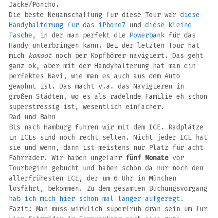
Jacke/Poncho.
Die beste Neuanschaffung für diese Tour war
diese
Handyhalterung für das iPhone7
und
diese kleine
Tasche
, in der man perfekt die
Powerbank
für das
Handy unterbringen kann. Bei der letzten Tour hat
mich
komoot
noch per Kopfhörer navigiert. Das geht
ganz ok, aber mit der Handyhalterung hat man ein
perfektes Navi, wie man es auch aus dem Auto
gewohnt ist. Das macht v.a. das Navigieren in
großen Städten, wo es als radelnde Familie eh schon
superstressig ist, wesentlich einfacher.
Rad und Bahn
Bis nach Hamburg fuhren wir mit dem ICE. Radplätze
in ICEs sind noch recht selten. Nicht jeder ICE hat
sie und wenn, dann ist meistens nur Platz für acht
Fahrräder. Wir haben ungefähr
fünf Monate
vor
Tourbeginn gebucht und haben schon da nur noch den
allerfrühesten ICE, der um 6 Uhr in München
losfährt, bekommen. Zu dem gesamten Buchungsvorgang
hab ich mich hier schon mal länger aufgeregt
.
Fazit: Man muss wirklich superfrüh dran sein um für