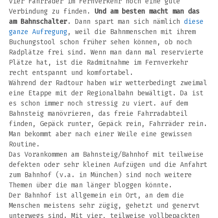
vier Fahrräder im Fernverkehr noch eine gute
Verbindung zu finden.
Und am besten macht man das
am Bahnschalter
. Dann spart man sich nämlich
diese
ganze Aufregung
, weil die Bahnmenschen mit ihrem
Buchungstool schon früher sehen können, ob noch
Radplätze frei sind. Wenn man dann mal reservierte
Plätze hat, ist die Radmitnahme im Fernverkehr
recht entspannt und komfortabel.
Während der Radtour haben wir wetterbedingt zweimal
eine Etappe mit der Regionalbahn bewältigt. Da ist
es schon immer noch stressig zu viert. auf dem
Bahnsteig manövrieren, das freie Fahrradabteil
finden, Gepäck runter, Gepäck rein, Fahrräder rein.
Man bekommt aber nach einer Weile eine gewissen
Routine.
Das Vorankommen am Bahnsteig/Bahnhof mit teilweise
defekten oder sehr kleinen Aufzügen und die Anfahrt
zum Bahnhof (v.a. in München) sind noch weitere
Themen über die man länger bloggen könnte.
Der Bahnhof ist allgemein ein Ort, an dem die
Menschen meistens sehr zügig, gehetzt und genervt
unterwegs sind. Mit vier, teilweise vollbepackten