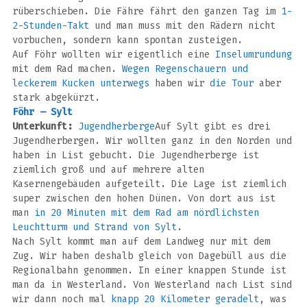
rüberschieben. Die Fähre fährt den ganzen Tag im
1-
2-Stunden-Takt
und man muss mit den Rädern nicht
vorbuchen, sondern kann spontan zusteigen.
Auf Föhr wollten wir eigentlich eine
Inselumrundung
mit dem Rad machen.
Wegen Regenschauern und
leckerem Kucken unterwegs
haben wir
die Tour
aber
stark abgekürzt.
Föhr – Sylt
Unterkunft:
Jugendherberge
Auf Sylt gibt es drei
Jugendherbergen. Wir wollten ganz in den Norden und
haben in List gebucht. Die Jugendherberge ist
ziemlich groß und auf mehrere alten
Kasernengebäuden aufgeteilt. Die Lage ist ziemlich
super zwischen den hohen Dünen. Von dort aus ist
man
in 20 Minuten mit dem Rad am nördlichsten
Leuchtturm und Strand von Sylt
.
Nach Sylt kommt man auf dem Landweg nur mit dem
Zug. Wir haben deshalb gleich von Dagebüll aus die
Regionalbahn genommen. In einer knappen Stunde ist
man da in Westerland. Von Westerland nach List sind
wir dann noch mal
knapp 20 Kilometer geradelt
, was