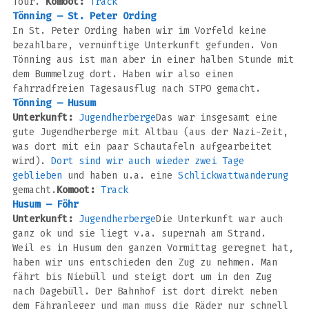
Tour.
Komoot:
Track
Tönning – St. Peter Ording
In St. Peter Ording haben wir im Vorfeld keine
bezahlbare, vernünftige Unterkunft gefunden. Von
Tönning aus ist man aber in einer halben Stunde mit
dem Bummelzug dort. Haben wir also einen
fahrradfreien Tagesausflug nach STPO gemacht.
Tönning – Husum
Unterkunft:
Jugendherberge
Das war insgesamt eine
gute Jugendherberge mit Altbau (aus der Nazi-Zeit,
was dort mit ein paar Schautafeln aufgearbeitet
wird).
Dort sind wir auch wieder zwei Tage
geblieben
und haben u.a. eine
Schlickwattwanderung
gemacht.
Komoot:
Track
Husum – Föhr
Unterkunft:
Jugendherberge
Die Unterkunft war auch
ganz ok und sie liegt v.a. supernah am Strand.
Weil es in Husum den ganzen Vormittag geregnet hat,
haben wir uns entschieden den Zug zu nehmen. Man
fährt bis Niebüll und steigt dort um in den Zug
nach Dagebüll. Der Bahnhof ist dort direkt neben
dem Fähranleger und man muss die Räder nur schnell