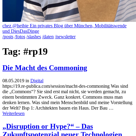
chez @heibie
Ein privates Blog über München, Mobilitätswende
und DiesDasDinge
/posts
/fotos
/slashes
/daten
/newsletter
Tag: #rp19
Die Macht des Commoning
08.05.2019
in
Digital
https://19.re-publica.com/session/macht-des-commoning Was sind
die „Commons“? Sie sind erst mal nicht, sie werden gemacht, zu
einem bestimmten Zweck. Ganz konkret. Commons muss man
denken lernen. Was sind mein Menschenbild und meine Vorstellung
der Welt? Bsp 1: Architekten bauen ein Haus. Der Bau …
Weiterlesen
„Disruption or Hype?“ – Das
Zukunftspotenzial neuer Technologien