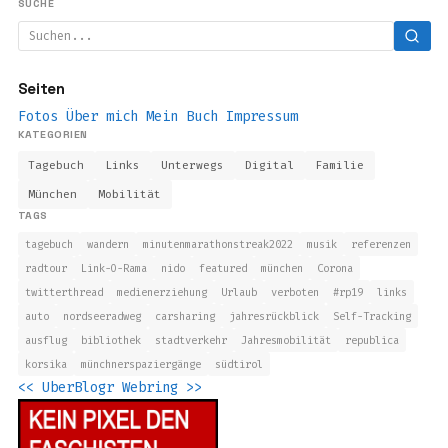
SUCHE
Seiten
Fotos
Über mich
Mein Buch
Impressum
KATEGORIEN
Tagebuch
Links
Unterwegs
Digital
Familie
München
Mobilität
TAGS
tagebuch
wandern
minutenmarathonstreak2022
musik
referenzen
radtour
Link-O-Rama
nido
featured
münchen
Corona
twitterthread
medienerziehung
Urlaub
verboten
#rp19
links
auto
nordseeradweg
carsharing
jahresrückblick
Self-Tracking
ausflug
bibliothek
stadtverkehr
Jahresmobilität
republica
korsika
münchnerspaziergänge
südtirol
<<
UberBlogr Webring
>>