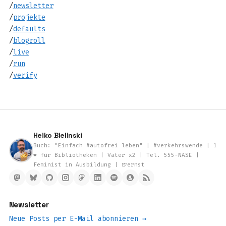
/
newsletter
/
projekte
/
defaults
/
blogroll
/
live
/
run
/
verify
Heiko Bielinski
Buch: "Einfach #autofrei leben" | #verkehrswende | 1
❤️ für Bibliotheken | Vater x2 | Tel. 555-NASE |
Feminist in Ausbildung | 🍺ernst
Newsletter
Neue Posts per E-Mail abonnieren →