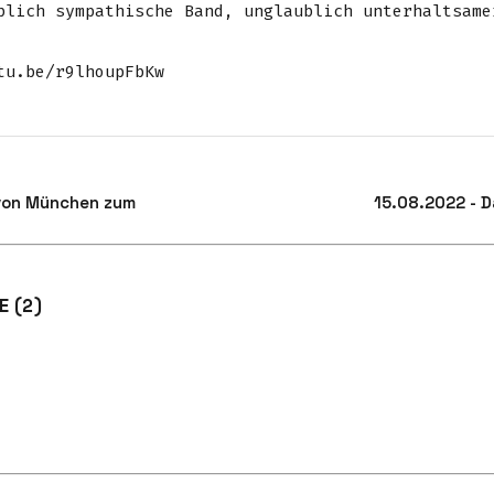
blich sympathische Band, unglaublich unterhaltsame
tu.be/r9lhoupFbKw
von München zum
15.08.2022 - D
 (2)