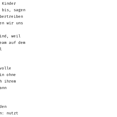
 Kinder
 bis, sagen
bertreiben
en wir uns
ind, weil
eam auf dem
l
volle
in ohne
h ihrem
ann
den
n: nutzt