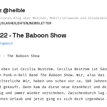
z @heibie
rivates Blog über München, Mobilitätswende und DiesDasDi
S
/SLASHES
/DATEN
/NEWSLETTER
022 - The Baboon Show
Tagebuch
 oben ist Cecilia Boström. Cecilia Boström ist Sän
n Punk-n-Roll Band
The Baboon Show
. Wir, also das
helterliche
Wir
, haben uns schon vor ca. 100 Jahren
d gekauft. Dann kam da diese neue Krankheit und de
ig und immer wieder verschoben. Zwischendurch lag 
nten Urlaub und jetzt ging es sich doch irgendwie 