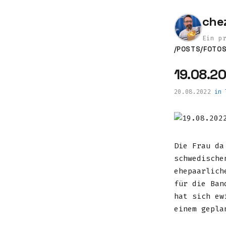
che
Ein p
/POSTS
/FOTO
19.08.2
20.08.2022
in
Die Frau da
schwedische
ehepaarlic
für die Ban
hat sich ew
einem gepla