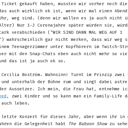
 Ticket gekauft haben, mussten wir vorher noch die
das auch wirklich ok ist, wenn wir mal einen Abend
Uhr, weg sind. (denn wir wollen es ja auch nicht ü
Alter) Nur 1-2 Coronajahre später würden sie, würd
tark verabschieden ("WIR SIND DANN MAL WEG AUF 1
") wahrscheinlich gar nicht merken, dass wir weg s
inem Teenagerzimmer unter Kopfhörern im Twitch-Str
ver mit den Snap-Chats eben auch nicht mehr so vie
und das ist ja auch ok so.
 Cecilia Boström. Wahnsinn! Turnt im Prinzip zwei 
 und unterhalb der Bühne rum und singt dabei astre
der Aussetzer. Ich mein, die Frau hat, entnehme ic
eed
, zwei Kinder und so kann man ein Family-Life d
 auch leben.
 letzte Konzert für dieses Jahr, aber wenn ihr in 
ahren die Gelegenheit habt
The Baboon Show
zu sehe