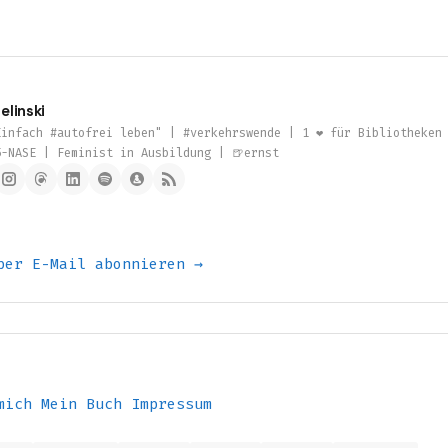
elinski
infach #autofrei leben" | #verkehrswende | 1 ❤️ für Bibliotheken
5-NASE | Feminist in Ausbildung | 🍺ernst
per E-Mail abonnieren →
mich
Mein Buch
Impressum