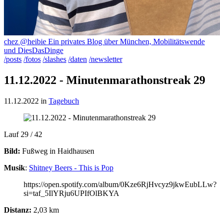
chez @heibie
Ein privates Blog über München, Mobilitätswende
und DiesDasDinge
/posts
/fotos
/slashes
/daten
/newsletter
11.12.2022 - Minutenmarathonstreak 29
11.12.2022
in
Tagebuch
Lauf 29 / 42
Bild:
Fußweg in Haidhausen
Musik
:
Shitney Beers - This is Pop
https://open.spotify.com/album/0Kze6RjHvcyz9jkwEubLLw?
si=taf_5IlYRju6UPIfOlBKYA
Distanz:
2,03 km