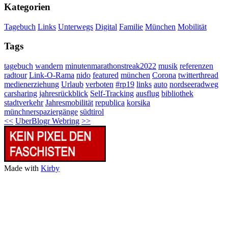
Kategorien
Tagebuch
Links
Unterwegs
Digital
Familie
München
Mobilität
Tags
tagebuch
wandern
minutenmarathonstreak2022
musik
referenzen
radtour
Link-O-Rama
nido
featured
münchen
Corona
twitterthread
medienerziehung
Urlaub
verboten
#rp19
links
auto
nordseeradweg
carsharing
jahresrückblick
Self-Tracking
ausflug
bibliothek
stadtverkehr
Jahresmobilität
republica
korsika
münchnerspaziergänge
südtirol
<<
UberBlogr Webring
>>
Made with
Kirby