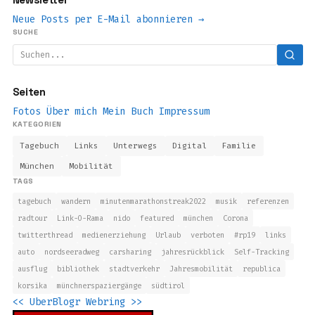
Neue Posts per E-Mail abonnieren →
SUCHE
Seiten
Fotos
Über mich
Mein Buch
Impressum
KATEGORIEN
Tagebuch
Links
Unterwegs
Digital
Familie
München
Mobilität
TAGS
tagebuch
wandern
minutenmarathonstreak2022
musik
referenzen
radtour
Link-O-Rama
nido
featured
münchen
Corona
twitterthread
medienerziehung
Urlaub
verboten
#rp19
links
auto
nordseeradweg
carsharing
jahresrückblick
Self-Tracking
ausflug
bibliothek
stadtverkehr
Jahresmobilität
republica
korsika
münchnerspaziergänge
südtirol
<<
UberBlogr Webring
>>