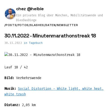
chez @heibie
Ein privates Blog über München, Mobilitätswende und
DiesDasDinge
/POSTS
/FOTOS
/SLASHES
/DATEN
/NEWSLETTER
30.11.2022 - Minutenmarathonstreak 18
30.11.2022
in
Tagebuch
Lauf 18 / 42
Bild:
Verkehrswende
Musik:
Social Distortion - White light, white heat,
white trash
Distanz:
2,05 km