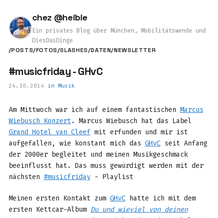
chez @heibie
Ein privates Blog über München, Mobilitätswende und
DiesDasDinge
/POSTS
/FOTOS
/SLASHES
/DATEN
/NEWSLETTER
#musicfriday - GHvC
24.10.2014
in
Musik
Am Mittwoch war ich auf einem fantastischen
Marcus
Wiebusch Konzert
. Marcus Wiebusch hat das Label
Grand Hotel van Cleef
mit erfunden und mir ist
aufgefallen, wie konstant mich das
GHvC
seit Anfang
der 2000er begleitet und meinen Musikgeschmack
beeinflusst hat. Das muss gewürdigt werden mit der
nächsten
#musicfriday
- Playlist
Meinen ersten Kontakt zum
GHvC
hatte ich mit dem
ersten Kettcar-Album
Du und wieviel von deinen