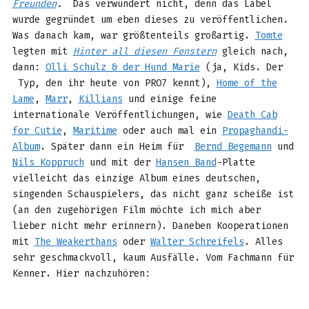
Freunden
.
Das verwundert nicht, denn das Label
wurde gegründet um eben dieses zu veröffentlichen.
Was danach kam, war größtenteils großartig.
Tomte
legten mit
Hinter all diesen Fenstern
gleich nach,
dann:
Olli Schulz & der Hund Marie
(ja, Kids. Der
Typ, den ihr heute von PRO7 kennt),
Home of the
Lame
,
Marr
,
Killians
und einige feine
internationale Veröffentlichungen, wie
Death Cab
for Cutie
,
Maritime
oder auch mal ein
Propaghandi-
Album
. Später dann ein Heim für
Bernd Begemann
und
Nils Koppruch
und mit der
Hansen Band
-Platte
vielleicht das einzige Album eines deutschen,
singenden Schauspielers, das nicht ganz scheiße ist
(an den zugehörigen Film möchte ich mich aber
lieber nicht mehr erinnern). Daneben Kooperationen
mit
The Weakerthans
oder
Walter Schreifels
. Alles
sehr geschmackvoll, kaum Ausfälle. Vom Fachmann für
Kenner. Hier nachzuhören: