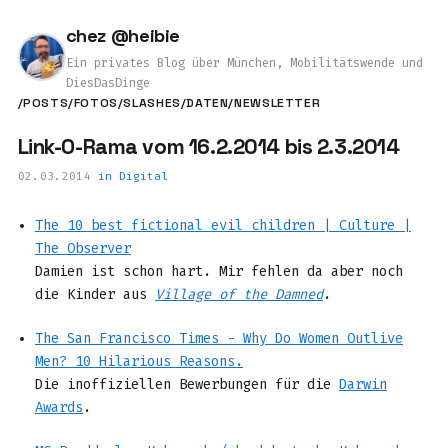
chez @heibie
Ein privates Blog über München, Mobilitätswende und
DiesDasDinge
/POSTS
/FOTOS
/SLASHES
/DATEN
/NEWSLETTER
Link-O-Rama vom 16.2.2014 bis 2.3.2014
02.03.2014
in
Digital
The 10 best fictional evil children | Culture |
The Observer
Damien ist schon hart. Mir fehlen da aber noch
die Kinder aus
Village of the Damned
.
The San Francisco Times - Why Do Women Outlive
Men? 10 Hilarious Reasons.
Die inoffiziellen Bewerbungen für die
Darwin
Awards
.