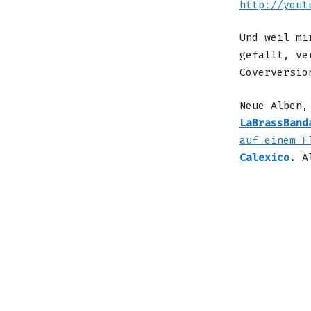
http://yout
Und weil m
gefällt, ve
Coverversi
Neue Alben,
LaBrassBand
auf einem F
Calexico
. A