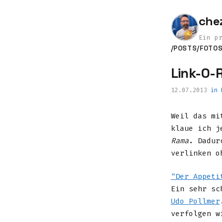
che
Ein p
/POSTS
/FOTO
Link-O-
12.07.2013
in
Weil das m
klaue ich j
Rama
. Dadur
verlinken o
"Der Appeti
Ein sehr sc
Udo Pollmer
verfolgen w