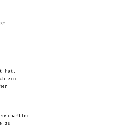
nge
t hat,
ch ein
hen
enschaftler
e zu