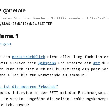
z @heibie
rivates Blog über München, Mobilitätswende und DiesDasDi
S
/SLASHES
/DATEN
/NEWSLETTER
Rama 1
Digital
it dem
Monatsrückblick
nicht allzu lang funktionier
etzt einfach beim
@abspann
und ersetze ein
mat
dur
ch kann ich hier auch mal kurzfristig ein paar Sac
hne alles bis zum Monatsende zu sammeln.
t ist die moderne Erbsünde"
hönes Interview in der ZEIT mit dem Ernährungswiss
. Er scheint ungefähr die selben Ernährungskonzept
ie ich. Prost!