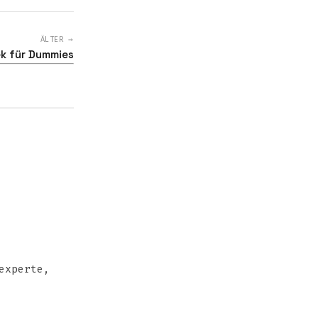
ÄLTER →
ek für Dummies
experte,