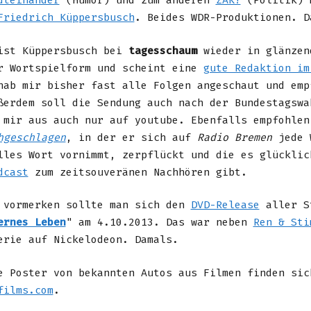
dteinander
(Humor) und zum anderen
ZAK!
(Politik) 
Friedrich Küppersbusch
. Beides WDR-Produktionen. D
ist Küppersbusch bei
tagesschaum
wieder in glänzen
r Wortspielform und scheint eine
gute Redaktion im
ab mir bisher fast alle Folgen angeschaut und emp
ßerdem soll die Sendung auch nach der Bundestagswa
 mir aus auch nur auf youtube. Ebenfalls empfohlen
hgeschlagen
, in der er sich auf
Radio Bremen
jede 
lles Wort vornimmt, zerpflückt und die es glücklic
dcast
zum zeitsouveränen Nachhören gibt.
 vormerken sollte man sich den
DVD-Release
aller S
ernes Leben
" am 4.10.2013. Das war neben
Ren & Sti
erie auf Nickelodeon. Damals.
e Poster von bekannten Autos aus Filmen finden si
films.com
.