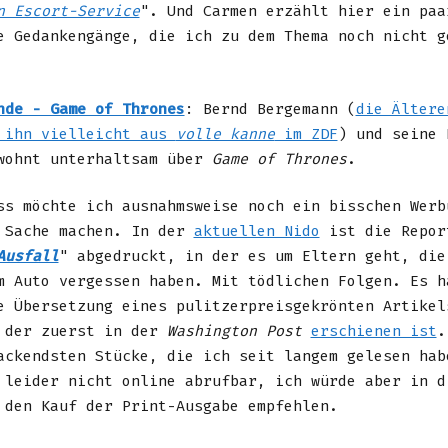
n Escort-Service
". Und Carmen erzählt hier ein paa
e Gedankengänge, die ich zu dem Thema noch nicht g
nde - Game of Thrones
: Bernd Bergemann (
die Ältere
 ihn vielleicht aus
volle kanne
im ZDF
) und seine 
wohnt unterhaltsam über
Game of Thrones
.
ss möchte ich ausnahmsweise noch ein bisschen Werb
 Sache machen. In der
aktuellen Nido
ist die Repor
Ausfall
" abgedruckt, in der es um Eltern geht, die
m Auto vergessen haben. Mit tödlichen Folgen. Es h
e Übersetzung eines pulitzerpreisgekrönten Artike
 der zuerst in der
Washington Post
erschienen ist
.
ackendsten Stücke, die ich seit langem gelesen hab
 leider nicht online abrufbar, ich würde aber in d
 den Kauf der Print-Ausgabe empfehlen.