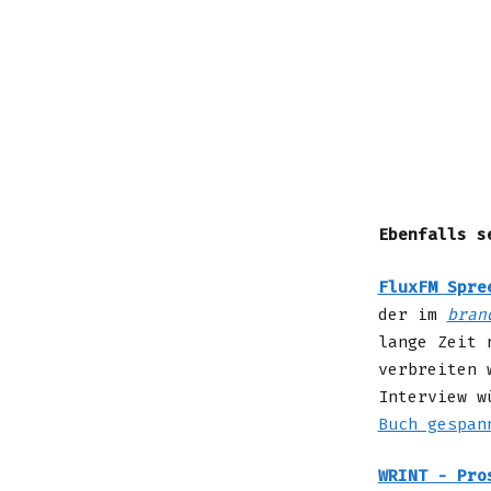
Ebenfalls s
FluxFM Spre
der im
bran
lange Zeit 
verbreiten 
Interview w
Buch gespan
WRINT - Pro