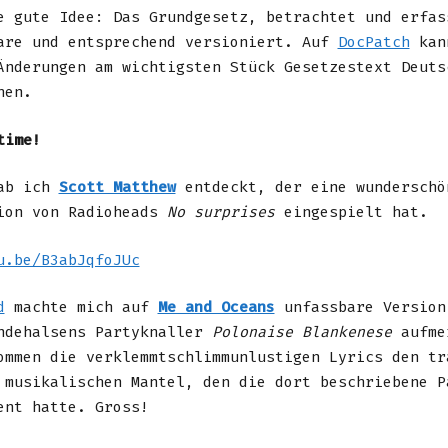
e gute Idee: Das Grundgesetz, betrachtet und erfas
are und entsprechend versioniert. Auf
DocPatch
kan
Änderungen am wichtigsten Stück Gesetzestext Deuts
hen.
time!
ab ich
Scott Matthew
entdeckt, der eine wunderschö
ion von Radioheads
No surprises
eingespielt hat.
u.be/B3abJqfoJUc
d
machte mich auf
Me and Oceans
unfassbare Version
ndehalsens Partyknaller
Polonaise Blankenese
aufme
ommen die verklemmtschlimmunlustigen Lyrics den tr
 musikalischen Mantel, den die dort beschriebene P
ent hatte. Gross!