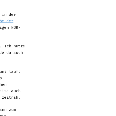
 in der
be der
igen NDR-
. Ich nutze
de da auch
uni läuft
p
hen
eise auch
 zeitnah.
ann zum