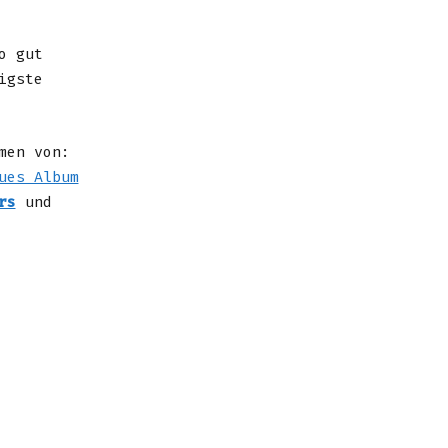
o gut
igste
men von:
ues Album
rs
und