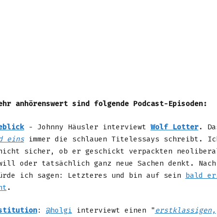
ehr anhörenswert sind folgende Podcast-Episoden:
eblick
- Johnny Häusler interviewt
Wolf Lotter
. Da
d eins
immer die schlauen Titelessays schreibt. Ic
nicht sicher, ob er geschickt verpackten neolibera
will oder tatsächlich ganz neue Sachen denkt. Nach
ürde ich sagen: Letzteres und bin auf sein
bald er
nt
.
stitution
:
@holgi
interviewt einen "
erstklassigen,