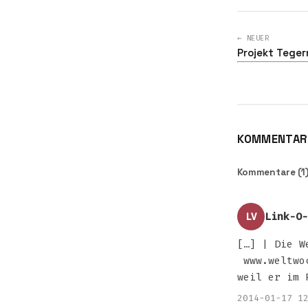
← NEUER
Projekt Tegern
KOMMENTARE
Kommentare (1
Link-O-
LV
[…] | Die W
www.weltwoc
weil er im 
2014-01-17 1