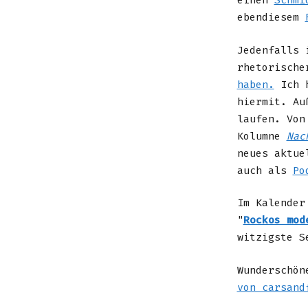
einen
Schmi
ebendiesem
Jedenfalls 
rhetorische
haben.
Ich h
hiermit. Au
laufen. Von
Kolumne
Nac
neues aktue
auch als
Po
Im Kalender
"
Rockos mod
witzigste S
Wunderschön
von carsand