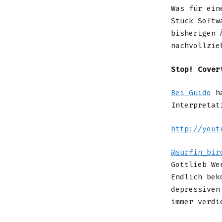
Was für ein
Stück Softw
bisherigen 
nachvollzie
Stop! Cover
Bei Guido
h
Interpretat
http://yout
@surfin_bir
Gottlieb We
Endlich bek
depressiven
immer verdi