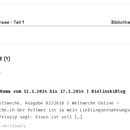
see - Teil 1
Biblioth
 (1)
)
Rama vom 12.1.2014 bis 17.1.2014 | BielinskiBlog
eltwoche, Ausgabe 02/2010 | Weltwoche Online –
he.ch Der Pollmer ist ja mein Lieblingsernährungs
Prinzip sagt: Essen ist voll […]
2:46:23
reply