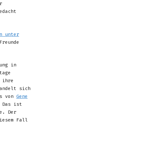
r
edacht
n unter
Freunde
ung in
tage
 ihre
andelt sich
ls von
Gene
 Das ist
e. Der
iesem Fall