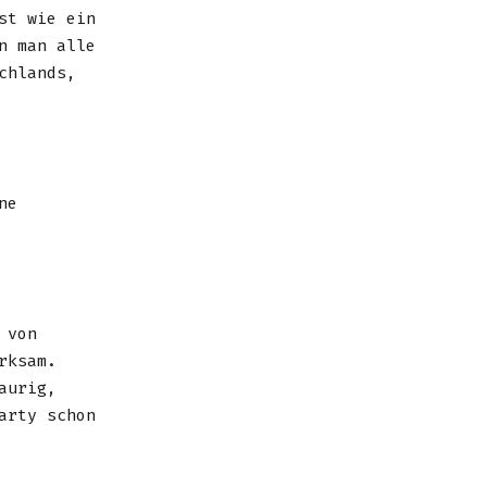
st wie ein
n man alle
chlands,
ne
 von
rksam.
aurig,
arty schon