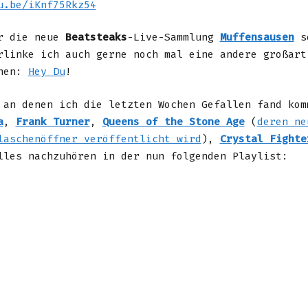
u.be/iKnf75Rkz54
ir die neue
Beatsteaks
-Live-Sammlung
Muffensausen
s
rlinke ich auch gerne noch mal eine andere großart
onen:
Hey Du
!
 an denen ich die letzten Wochen Gefallen fand kom
a
,
Frank Turner
,
Queens of the Stone Age
(
deren ne
laschenöffner veröffentlicht wird
),
Crystal Fighte
lles nachzuhören in der nun folgenden Playlist: