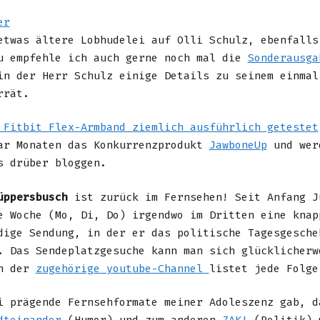
er
etwas ältere Lobhudelei auf Olli Schulz, ebenfalls
u empfehle ich auch gerne noch mal die
Sonderausga
in der Herr Schulz einige Details zu seinem einmal
rrät.
 Fitbit Flex-Armband ziemlich ausführlich getestet
ar Monaten das Konkurrenzprodukt
JawboneUp
und wer
s drüber bloggen.
üppersbusch
ist zurück im Fernsehen! Seit Anfang J
e Woche (Mo, Di, Do) irgendwo im Dritten eine knap
dige Sendung, in der er das politische Tagesgesche
. Das Sendeplatzgesuche kann man sich glücklicherw
nn der
zugehörige youtube-Channel
listet jede Folge
i prägende Fernsehformate meiner Adoleszenz gab, d