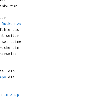
mit
anke WDR!
der,
 Rücken zu
fehle das
hl weiter
 sei seine
Woche ein
herweise
taffeln
mpy
die
ch
im Shop