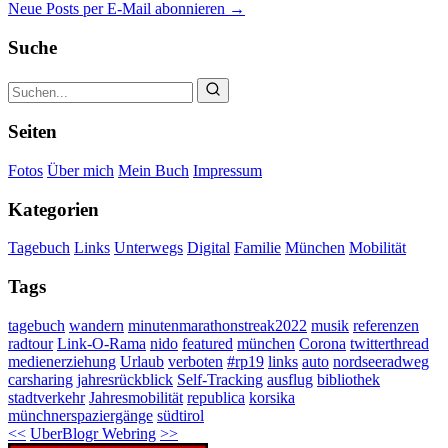
Neue Posts per E-Mail abonnieren →
Suche
Seiten
Fotos
Über mich
Mein Buch
Impressum
Kategorien
Tagebuch
Links
Unterwegs
Digital
Familie
München
Mobilität
Tags
tagebuch
wandern
minutenmarathonstreak2022
musik
referenzen
radtour
Link-O-Rama
nido
featured
münchen
Corona
twitterthread
medienerziehung
Urlaub
verboten
#rp19
links
auto
nordseeradweg
carsharing
jahresrückblick
Self-Tracking
ausflug
bibliothek
stadtverkehr
Jahresmobilität
republica
korsika
münchnerspaziergänge
südtirol
<<
UberBlogr Webring
>>