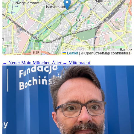
Leaflet
|
© OpenStreetMap contributors
← Neuer
Moin München
Älter →
Mitternacht