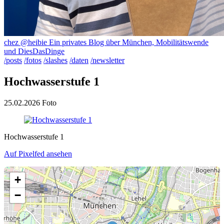
chez @heibie
Ein privates Blog über München, Mobilitätswende
und DiesDasDinge
/posts
/fotos
/slashes
/daten
/newsletter
Hochwasserstufe 1
25.02.2026
Foto
Hochwasserstufe 1
Auf Pixelfed ansehen
+
−