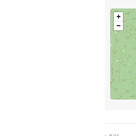
+
−
← NEUER