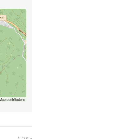
ap contributors
ÄLTER →