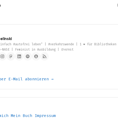
n
elinski
infach #autofrei leben" | #verkehrswende | 1 ❤️ für Bibliotheken
5-NASE | Feminist in Ausbildung | 🍺ernst
per E-Mail abonnieren →
mich
Mein Buch
Impressum