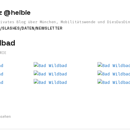
z @heibie
rivates Blog über München, Mobilitätswende und DiesDasDi
S
/SLASHES
/DATEN
/NEWSLETTER
dbad
RIE
nsehen