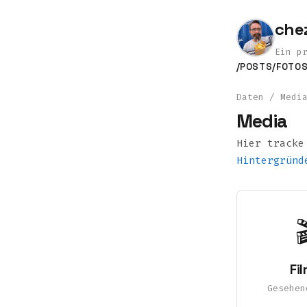
che
Ein p
/POSTS
/FOTO
Daten
/ Medi
Media
Hier tracke
Hintergründ

Fi
Gesehen