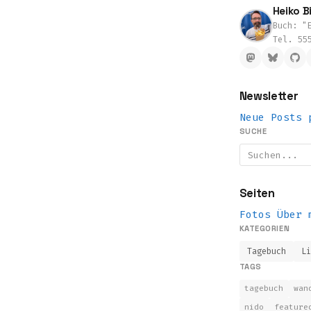
Heiko Bi
Buch: "E
Tel. 55
Newsletter
Neue Posts 
SUCHE
Seiten
Fotos
Über 
KATEGORIEN
Tagebuch
L
TAGS
tagebuch
wan
nido
feature