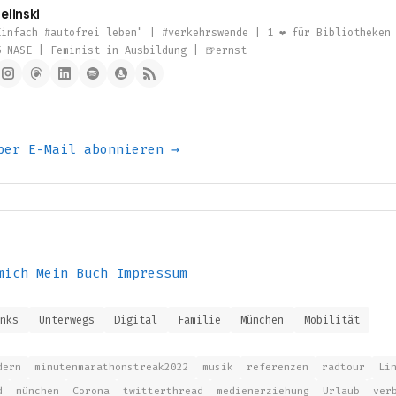
elinski
infach #autofrei leben" | #verkehrswende | 1 ❤️ für Bibliotheken
5-NASE | Feminist in Ausbildung | 🍺ernst
per E-Mail abonnieren →
mich
Mein Buch
Impressum
inks
Unterwegs
Digital
Familie
München
Mobilität
dern
minutenmarathonstreak2022
musik
referenzen
radtour
Li
d
münchen
Corona
twitterthread
medienerziehung
Urlaub
ver