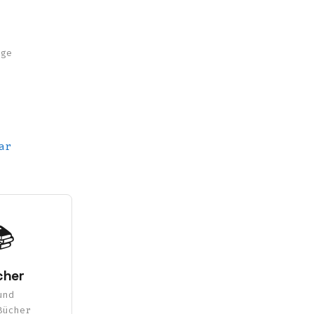
nge
ar
📚
cher
und
Bücher