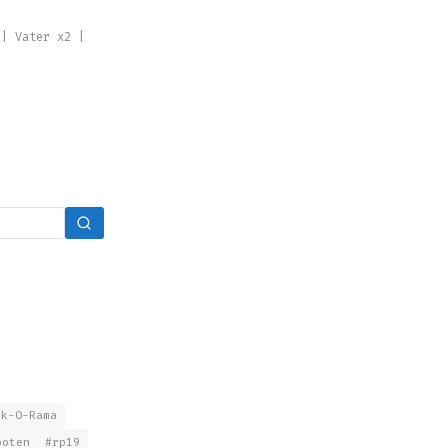
 | Vater x2 |
nk-O-Rama
boten
#rp19