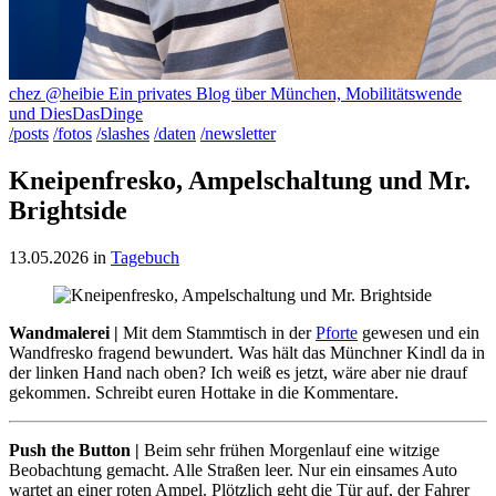
chez @heibie
Ein privates Blog über München, Mobilitätswende
und DiesDasDinge
/posts
/fotos
/slashes
/daten
/newsletter
Kneipenfresko, Ampelschaltung und Mr.
Brightside
13.05.2026
in
Tagebuch
Wandmalerei |
Mit dem Stammtisch in der
Pforte
gewesen und ein
Wandfresko fragend bewundert. Was hält das Münchner Kindl da in
der linken Hand nach oben? Ich weiß es jetzt, wäre aber nie drauf
gekommen. Schreibt euren Hottake in die Kommentare.
Push the Button |
Beim sehr frühen Morgenlauf eine witzige
Beobachtung gemacht. Alle Straßen leer. Nur ein einsames Auto
wartet an einer roten Ampel. Plötzlich geht die Tür auf, der Fahrer