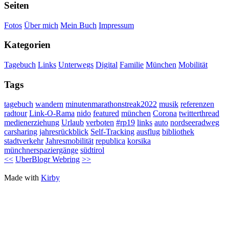
Seiten
Fotos
Über mich
Mein Buch
Impressum
Kategorien
Tagebuch
Links
Unterwegs
Digital
Familie
München
Mobilität
Tags
tagebuch
wandern
minutenmarathonstreak2022
musik
referenzen
radtour
Link-O-Rama
nido
featured
münchen
Corona
twitterthread
medienerziehung
Urlaub
verboten
#rp19
links
auto
nordseeradweg
carsharing
jahresrückblick
Self-Tracking
ausflug
bibliothek
stadtverkehr
Jahresmobilität
republica
korsika
münchnerspaziergänge
südtirol
<<
UberBlogr Webring
>>
Made with
Kirby