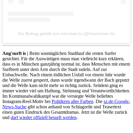
Ein Beitrag geteilt von münchen.tv (@muenchen.tv)
Ang'surft is |
Beim sonntäglichen Stadtlauf die ersten Surfer
gesichtet. Für die Auswärtigen muss man vielleicht kurz erklären,
dass es in München ganzjährig normal ist, dass Menschen mit einem
Surfbrett unter dem Arm durch die Stadt radeln. Auf zur
Eisbachwelle. Nach einem tödlichen Unfall vor einem Jahr wurde
die Welle zuerst gesperrt, dann wurde irgendwann der Bach geputzt
und die Welle kam nicht mehr so richtig zurück. Seitdem ging es
immer wieder viel um Haftung, Strömung und Verantwortlichkeiten.
Im Kommunalwahlkampf war die versiegte Welle beliebtes
Instagram-Reel-Motiv bei
Politikern aller Farben
. Die
sz.de-Google-
News-Suche
gibt schon anhand von Schlagzeile und Teasertext
einen guten Eindruck des Gesamtdramas. Jetzt ist die Welle zurück
und
darf wieder offiziell besurft werden
.