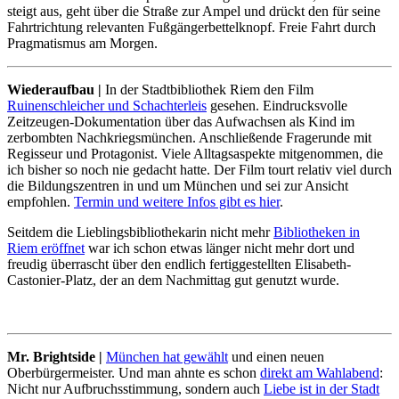
steigt aus, geht über die Straße zur Ampel und drückt den für seine
Fahrtrichtung relevanten Fußgängerbettelknopf. Freie Fahrt durch
Pragmatismus am Morgen.
Wiederaufbau |
In der Stadtbibliothek Riem den Film
Ruinenschleicher und Schachterleis
gesehen. Eindrucksvolle
Zeitzeugen-Dokumentation über das Aufwachsen als Kind im
zerbombten Nachkriegsmünchen. Anschließende Fragerunde mit
Regisseur und Protagonist. Viele Alltagsaspekte mitgenommen, die
ich bisher so noch nie gedacht hatte. Der Film tourt relativ viel durch
die Bildungszentren in und um München und sei zur Ansicht
empfohlen.
Termin und weitere Infos gibt es hier
.
Seitdem die Lieblingsbibliothekarin nicht mehr
Bibliotheken in
Riem eröffnet
war ich schon etwas länger nicht mehr dort und
freudig überrascht über den endlich fertiggestellten Elisabeth-
Castonier-Platz, der an dem Nachmittag gut genutzt wurde.
Mr. Brightside |
München hat gewählt
und einen neuen
Oberbürgermeister. Und man ahnte es schon
direkt am Wahlabend
:
Nicht nur Aufbruchsstimmung, sondern auch
Liebe ist in der Stadt