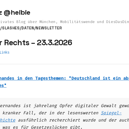
z @heibie
rivates Blog über München, Mobilitätswende und DiesDasDi
S
/SLASHES
/DATEN
/NEWSLETTER
r Rechts – 23.3.2026
Links
nandes in den Tagesthemen: "Deutschland ist ein ab
es"
ernandes ist jahrelang Opfer digitaler Gewalt gew
r kranker Fall, der in der lesenswerten
Spiegel-
hichte
ausführlich recherchiert wurde und der auc
 was es für Gesetzeslücken gibt.