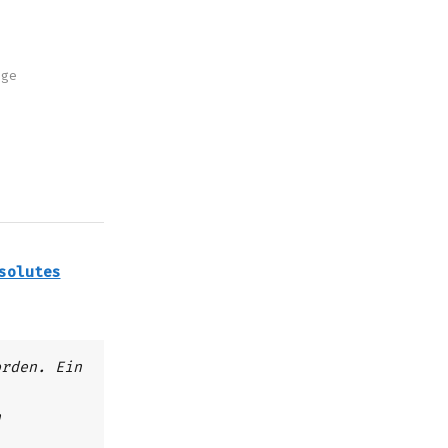
nge
solutes
orden. Ein
h