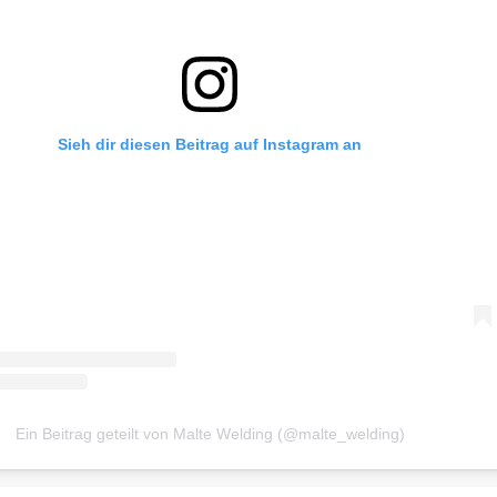
Sieh dir diesen Beitrag auf Instagram an
Ein Beitrag geteilt von Malte Welding (@malte_welding)