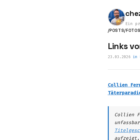
che
Ein p
/POSTS
/FOTO
Links vo
23.03.2026
in
Collien Fer
Täterparadi
Collien F
unfassba
Titelgesc
aufzeigt,