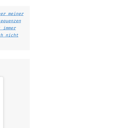
ner meiner
sequenzen
t immer
ch nicht