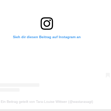
Sieh dir diesen Beitrag auf Instagram an
Ein Beitrag geteilt von Tara-Louise Wittwer (@wastarasagt)