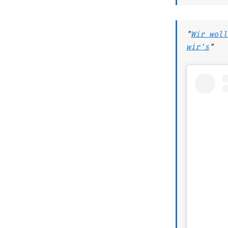
"
Wir woll
wir's
"