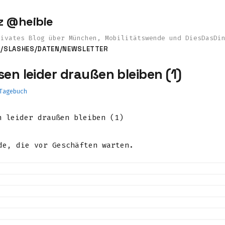
z @heibie
rivates Blog über München, Mobilitätswende und DiesDasDi
S
/SLASHES
/DATEN
/NEWSLETTER
en leider draußen bleiben (1)
Tagebuch
e, die vor Geschäften warten.