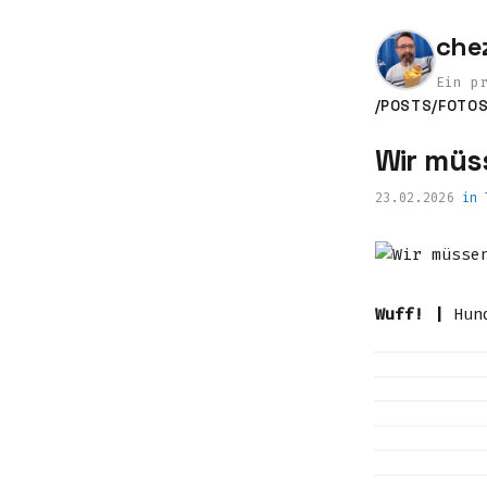
che
Ein p
/POSTS
/FOTO
Wir müss
23.02.2026
in
Wuff! |
Hund