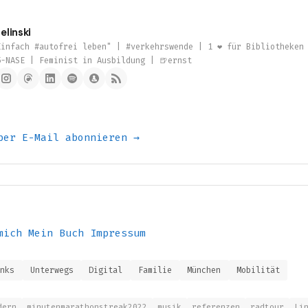
elinski
infach #autofrei leben" | #verkehrswende | 1 ❤️ für Bibliotheken
5-NASE | Feminist in Ausbildung | 🍺ernst
per E-Mail abonnieren →
mich
Mein Buch
Impressum
inks
Unterwegs
Digital
Familie
München
Mobilität
dern
minutenmarathonstreak2022
musik
referenzen
radtour
Li