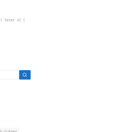
 | Vater x2 |
nk-O-Rama