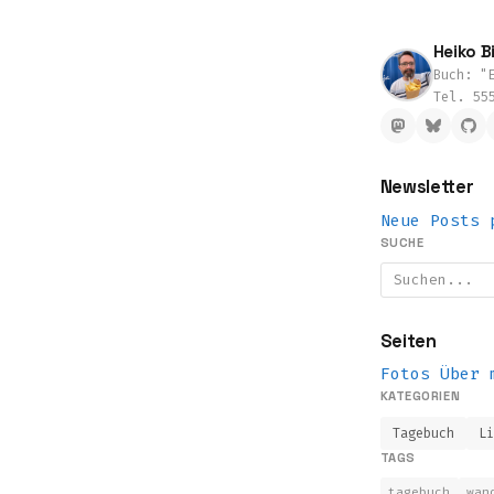
Heiko Bi
Buch: "E
Tel. 55
Newsletter
Neue Posts 
SUCHE
Seiten
Fotos
Über 
KATEGORIEN
Tagebuch
L
TAGS
tagebuch
wan