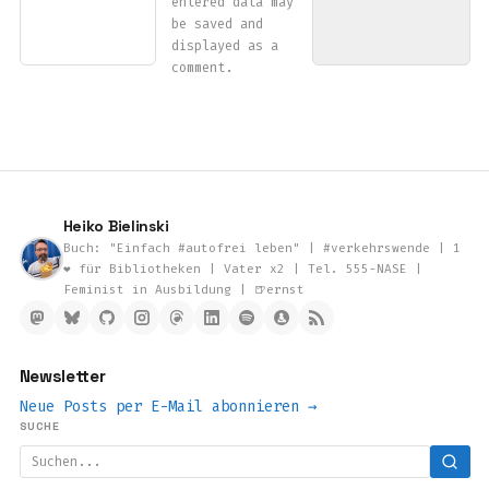
entered data may
be saved and
displayed as a
comment.
Heiko Bielinski
Buch: "Einfach #autofrei leben" | #verkehrswende | 1
❤️ für Bibliotheken | Vater x2 | Tel. 555-NASE |
Feminist in Ausbildung | 🍺ernst
Newsletter
Neue Posts per E-Mail abonnieren →
SUCHE