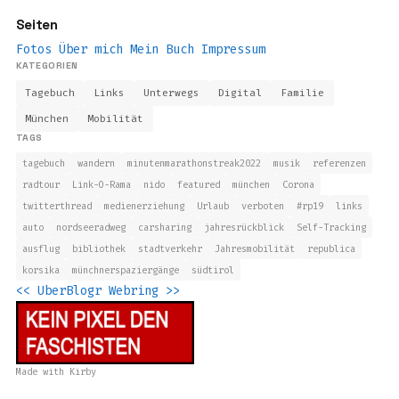
Seiten
Fotos
Über mich
Mein Buch
Impressum
KATEGORIEN
Tagebuch
Links
Unterwegs
Digital
Familie
München
Mobilität
TAGS
tagebuch
wandern
minutenmarathonstreak2022
musik
referenzen
radtour
Link-O-Rama
nido
featured
münchen
Corona
twitterthread
medienerziehung
Urlaub
verboten
#rp19
links
auto
nordseeradweg
carsharing
jahresrückblick
Self-Tracking
ausflug
bibliothek
stadtverkehr
Jahresmobilität
republica
korsika
münchnerspaziergänge
südtirol
<<
UberBlogr Webring
>>
Made with
Kirby