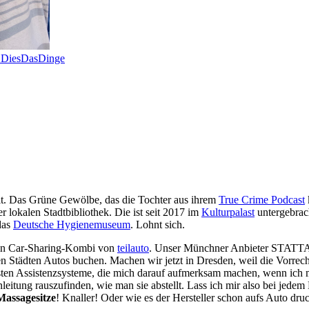
d DiesDasDinge
lt. Das Grüne Gewölbe, das die Tochter aus ihrem
True Crime Podcast
 lokalen Stadtbibliothek. Die ist seit 2017 im
Kulturpalast
untergebrac
das
Deutsche Hygienemuseum
. Lohnt sich.
 Ein Car-Sharing-Kombi von
teilauto
. Unser Münchner Anbieter STATTAU
ädten Autos buchen. Machen wir jetzt in Dresden, weil die Vorrecherc
eisten Assistenzsysteme, die mich darauf aufmerksam machen, wenn ich
Anleitung rauszufinden, wie man sie abstellt. Lass ich mir also bei jede
Massagesitze
! Knaller! Oder wie es der Hersteller schon aufs Auto dru