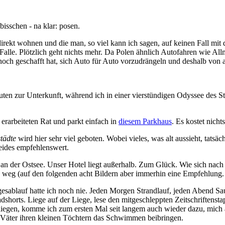
bisschen - na klar: posen.
r direkt wohnen und die man, so viel kann ich sagen, auf keinen Fall m
 Falle. Plötzlich geht nichts mehr. Da Polen ähnlich Autofahren wie Al
ds noch geschafft hat, sich Auto für Auto vorzudrängeln und deshalb von 
nuten zur Unterkunft, während ich in einer vierstündigen Odyssee des St
 erarbeiteten Rat und parkt einfach in
diesem Parkhaus
. Es kostet nicht
tädte
wird hier sehr viel geboten. Wobei vieles, was alt aussieht, tats
eides empfehlenswert.
 an der Ostsee. Unser Hotel liegt außerhalb. Zum Glück. Wie sich nach 
von weg (auf den folgenden acht Bildern aber immerhin eine Empfehlung.
Tagesablauf hatte ich noch nie. Jeden Morgen Strandlauf, jeden Abend 
dshorts. Liege auf der Liege, lese den mitgeschleppten Zeitschriften
iegen, komme ich zum ersten Mal seit langem auch wieder dazu, mich a
r Väter ihren kleinen Töchtern das Schwimmen beibringen.