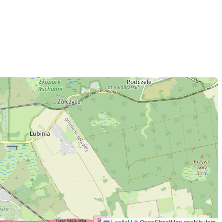
Leaflet
|
© OpenStreetMap contributors