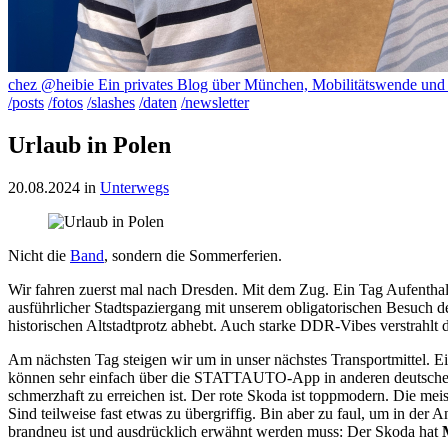
chez @heibie
Ein privates Blog über München, Mobilitätswende un
/posts
/fotos
/slashes
/daten
/newsletter
Urlaub in Polen
20.08.2024
in
Unterwegs
Nicht die
Band
, sondern die Sommerferien.
Wir fahren zuerst mal nach Dresden. Mit dem Zug. Ein Tag Aufentha
ausführlicher Stadtspaziergang mit unserem obligatorischen Besuch der
historischen Altstadtprotz abhebt. Auch starke DDR-Vibes verstrahlt 
Am nächsten Tag steigen wir um in unser nächstes Transportmittel.
können sehr einfach über die STATTAUTO-App in anderen deutschen St
schmerzhaft zu erreichen ist. Der rote Skoda ist toppmodern. Die m
Sind teilweise fast etwas zu übergriffig. Bin aber zu faul, um in der 
brandneu ist und ausdrücklich erwähnt werden muss: Der Skoda hat