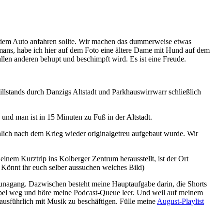
it dem Auto anfahren sollte. Wir machen das dummerweise etwas
lmans, habe ich hier auf dem Foto eine ältere Dame mit Hund auf dem
allen anderen behupt und beschimpft wird. Es ist eine Freude.
illstands durch Danzigs Altstadt und Parkhauswirrwarr schließlich
s und man ist in 15 Minuten zu Fuß in der Altstadt.
ächlich nach dem Krieg wieder originalgetreu aufgebaut wurde. Wir
einem Kurztrip ins Kolberger Zentrum herausstellt, ist der Ort
 Könnt ihr euch selber aussuchen welches Bild)
Saunagang. Dazwischen besteht meine Hauptaufgabe darin, die Shorts
stapel weg und höre meine Podcast-Queue leer. Und weil auf meinem
usführlich mit Musik zu beschäftigen. Fülle meine
August-Playlist