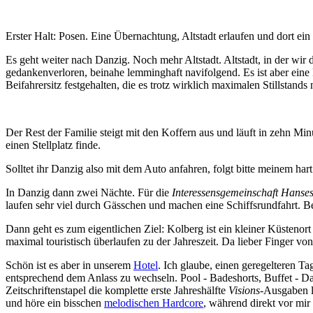
Erster Halt: Posen. Eine Übernachtung, Altstadt erlaufen und dort ein 
Es geht weiter nach Danzig. Noch mehr Altstadt. Altstadt, in der wi
gedankenverloren, beinahe lemminghaft navifolgend. Es ist aber eine
Beifahrersitz festgehalten, die es trotz wirklich maximalen Stillstan
Der Rest der Familie steigt mit den Koffern aus und läuft in zehn Mi
einen Stellplatz finde.
Solltet ihr Danzig also mit dem Auto anfahren, folgt bitte meinem hart
In Danzig dann zwei Nächte. Für die
Interessensgemeinschaft Hanses
laufen sehr viel durch Gässchen und machen eine Schiffsrundfahrt. B
Dann geht es zum eigentlichen Ziel: Kolberg ist ein kleiner Küstenort
maximal touristisch überlaufen zu der Jahreszeit. Da lieber Finger 
Schön ist es aber in unserem
Hotel
. Ich glaube, einen geregelteren 
entsprechend dem Anlass zu wechseln. Pool - Badeshorts, Buffet - Da
Zeitschriftenstapel die komplette erste Jahreshälfte
Visions
-Ausgaben l
und höre ein bisschen
melodischen Hardcore
, während direkt vor mi