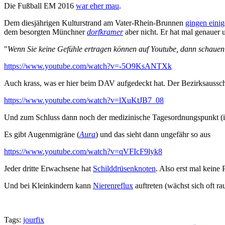
Die Fußball EM 2016
war eher mau
.
Dem diesjährigen Kulturstrand am Vater-Rhein-Brunnen
gingen eini
dem besorgten Münchner
dorfkramer
aber nicht. Er hat mal genauer u
"
Wenn Sie keine Gefühle ertragen können auf Youtube, dann schauen Si
https://www.youtube.com/watch?v=-5O9KsANTXk
Auch krass, was er hier beim DAV aufgedeckt hat. Der Bezirksausschu
https://www.youtube.com/watch?v=lXuKtJB7_08
Und zum Schluss dann noch der medizinische Tagesordnungspunkt (is
Es gibt Augenmigräne (
Aura
) und das sieht dann ungefähr so aus
https://www.youtube.com/watch?v=qVFIcF9lyk8
Jeder dritte Erwachsene hat
Schilddrüsenknoten
. Also erst mal keine 
Und bei Kleinkindern kann
Nierenreflux
auftreten (wächst sich oft r
Tags:
jourfix