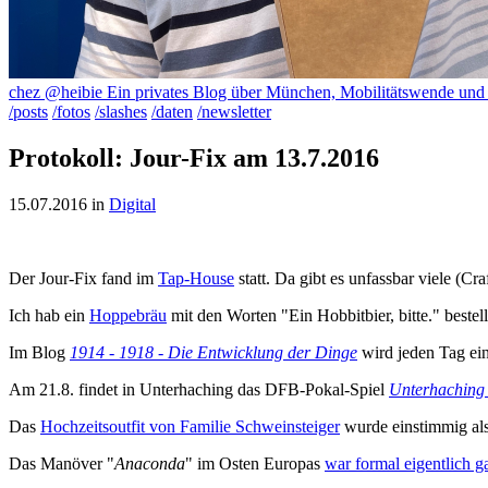
chez @heibie
Ein privates Blog über München, Mobilitätswende un
/posts
/fotos
/slashes
/daten
/newsletter
Protokoll: Jour-Fix am 13.7.2016
15.07.2016
in
Digital
Der Jour-Fix fand im
Tap-House
statt. Da gibt es unfassbar viele (Cr
Ich hab ein
Hoppebräu
mit den Worten "Ein Hobbitbier, bitte." bestell
Im Blog
1914 - 1918 - Die Entwicklung der Dinge
wird jeden Tag ein 
Am 21.8. findet in Unterhaching das DFB-Pokal-Spiel
Unterhaching 
Das
Hochzeitsoutfit von Familie Schweinsteiger
wurde einstimmig al
Das Manöver "
Anaconda
" im Osten Europas
war formal eigentlich