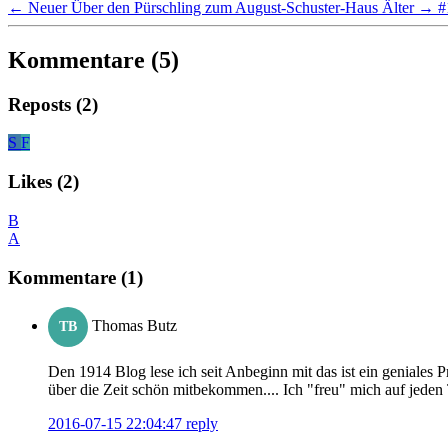
← Neuer
Über den Pürschling zum August-Schuster-Haus
Älter →
#
Kommentare (5)
Reposts (2)
S
F
Likes (2)
B
A
Kommentare (1)
Thomas Butz
TB
Den 1914 Blog lese ich seit Anbeginn mit das ist ein geniales
über die Zeit schön mitbekommen.... Ich "freu" mich auf jeden
2016-07-15 22:04:47
reply