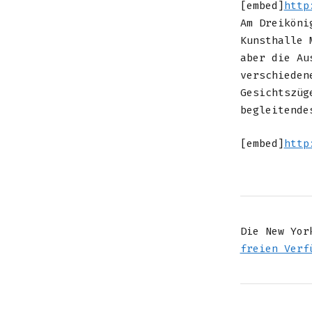
[embed]
http
Am Dreiköni
Kunsthalle 
aber die Au
verschieden
Gesichtszüg
begleitende
[embed]
http
Die New Yor
freien Verf