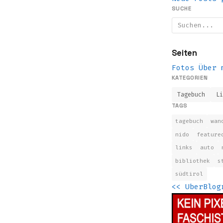
SUCHE
Seiten
Fotos
Über 
KATEGORIEN
Tagebuch
L
TAGS
tagebuch
wan
nido
feature
links
auto
bibliothek
s
südtirol
<<
UberBlog