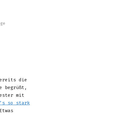
nge
ereits die
e begrüßt,
ester mit
’s so stark
Etwas