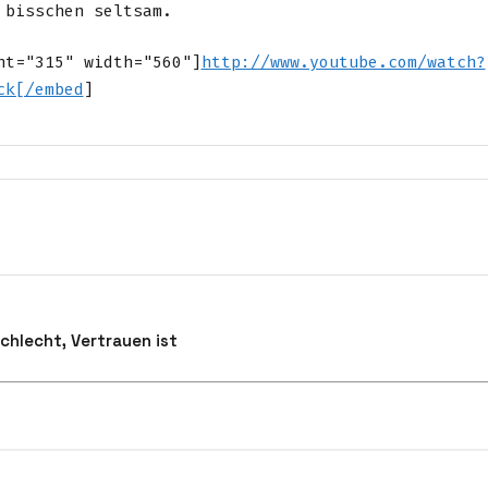
 bisschen seltsam.
ht="315" width="560"]
http://www.youtube.com/watch?
ck[/embed
]
schlecht, Vertrauen ist