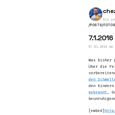
che
Ein p
/POSTS
/FOTO
7.1.2016
07.01.2016
in
Was bisher 
Über die Fe
vorbereiten
den Schmett
den Kindern
gebrannt
, d
beunruhigen
[embed]
http