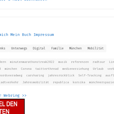
mich
Mein Buch
Impressum
inks
Unterwegs
Digital
Familie
München
Mobilität
dern
minutenmarathonstreak2022
musik
referenzen
radtour
Li
d
münchen
Corona
twitterthread
medienerziehung
Urlaub
ver
nordseeradweg
carsharing
jahresrückblick
Self-Tracking
ausf
tadtverkehr
Jahresmobilität
republica
korsika
münchnerspazie
r Webring
>>