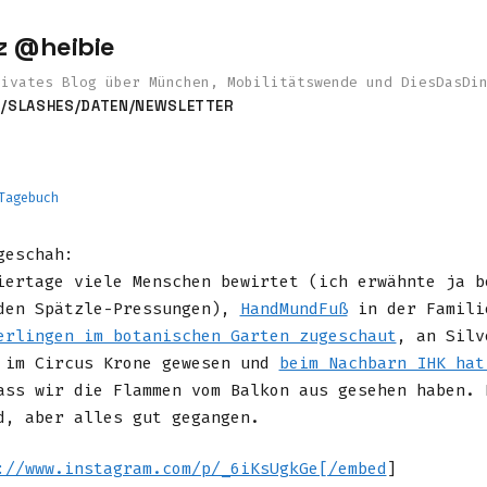
z @heibie
rivates Blog über München, Mobilitätswende und DiesDasDi
S
/SLASHES
/DATEN
/NEWSLETTER
Tagebuch
geschah:
iertage viele Menschen bewirtet (ich erwähnte ja b
den Spätzle-Pressungen),
HandMundFuß
in der Famili
erlingen im botanischen Garten zugeschaut
, an Silv
 im Circus Krone gewesen und
beim Nachbarn IHK hat
ass wir die Flammen vom Balkon aus gesehen haben. 
d, aber alles gut gegangen.
://www.instagram.com/p/_6iKsUgkGe[/embed
]