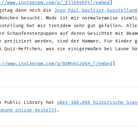
://www.instagram.com/p/_9ll69gkPt[/embed
]
gstag dann noch die
Jean Paul Gaultier-Ausstellung
München besucht. Mode ist mir normalerweise ziemli
sstellung hat mir trotzdem sehr gut gefallen. Alle
en Schaufensterpuppen auf deren Gesichter mit Beam
e projiziert werden, sind der Hammer. Für Kinder g
s Quiz-Heftchen, was sie einigermaßen bei Laune hä
://www.instagram.com/p/BAMykCzgkH_[/embed
]
k Public Library hat
über 180.000 historische Scan
ügung online gestellt
.