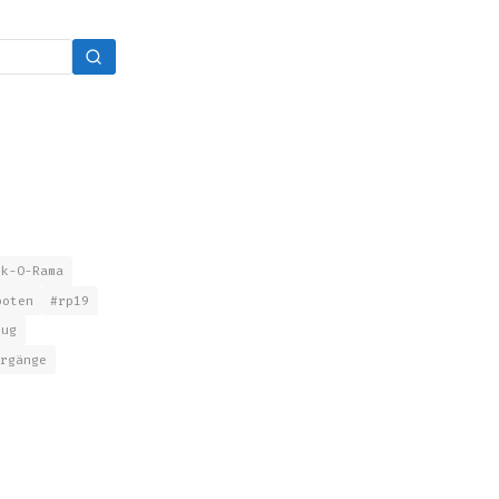
nk-O-Rama
boten
#rp19
lug
rgänge