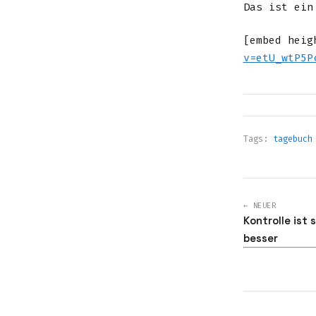
Das ist ein
[embed heig
v=etU_wtP5P
Tags:
tagebuch
← NEUER
Kontrolle ist 
besser