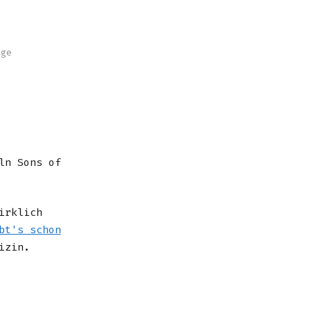
nge
ln Sons of
irklich
bt's schon
izin.