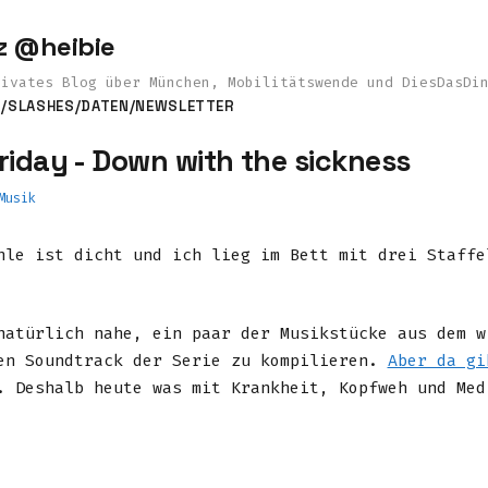
z @heibie
rivates Blog über München, Mobilitätswende und DiesDasDi
S
/SLASHES
/DATEN
/NEWSLETTER
riday - Down with the sickness
Musik
hle ist dicht und ich lieg im Bett mit drei Staffe
natürlich nahe, ein paar der Musikstücke aus dem w
en Soundtrack der Serie zu kompilieren.
Aber da gi
. Deshalb heute was mit Krankheit, Kopfweh und Med