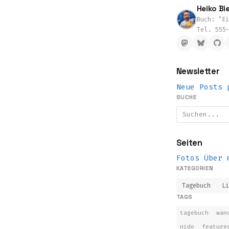
Heiko Bie
Buch: "Ei
Tel. 555-
Newsletter
Neue Posts 
SUCHE
Seiten
Fotos
Über 
KATEGORIEN
Tagebuch
L
TAGS
tagebuch
wan
nido
feature