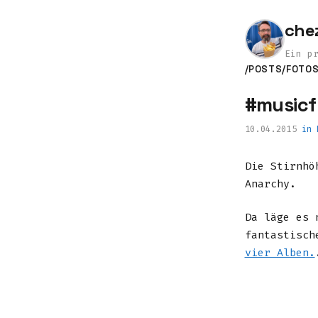
che
Ein p
/POSTS
/FOTO
#musicf
10.04.2015
in
Die Stirnhö
Anarchy.
Da läge es 
fantastisch
vier Alben.