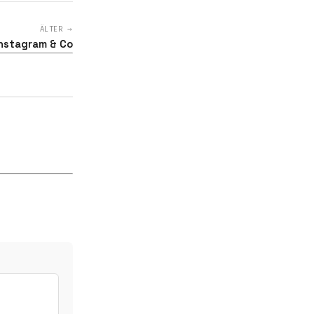
ÄLTER →
nstagram & Co