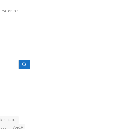
| Vater x2 |
nk-O-Rama
boten
#rp19