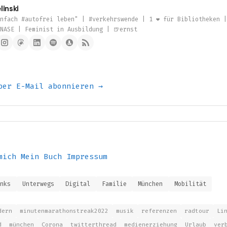
linski
nfach #autofrei leben" | #verkehrswende | 1 ❤️ für Bibliotheken 
NASE | Feminist in Ausbildung | 🍺ernst
per E-Mail abonnieren →
mich
Mein Buch
Impressum
inks
Unterwegs
Digital
Familie
München
Mobilität
dern
minutenmarathonstreak2022
musik
referenzen
radtour
Li
d
münchen
Corona
twitterthread
medienerziehung
Urlaub
ver