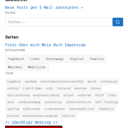
Neue Posts per E-Mail abonnieren →
SUCHE
Seiten
Fotos
Über mich
Mein Buch
Impressum
KATEGORIEN
Tagebuch
Links
Unterwegs
Digital
Familie
München
Mobilität
TAGS
tagebuch
wandern
minutenmarathonstreak2022
musik
referenzen
radtour
Link-O-Rama
nido
featured
münchen
Corona
twitterthread
medienerziehung
Urlaub
verboten
#rp19
links
auto
nordseeradweg
carsharing
jahresrückblick
Self-Tracking
ausflug
bibliothek
stadtverkehr
Jahresmobilität
republica
korsika
münchnerspaziergänge
südtirol
<<
UberBlogr Webring
>>