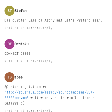
ST
Stefan
Das dürdten Life of Agony mit Let's Pretend sein.
2014-01-20 13:55:39
reply
DE
Dentaku
CONNECT 28800
2014-01-20 16:19:14
reply
TB
tbee
@Dentaku: jetzt aber:
http://goughlui.com/legacy/soundofmodems/v34-
33600bps.mp3
weit wech von einer meldodischen
Gitarre :)
2014-01-24 17:19:54
reply