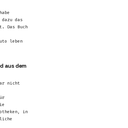
habe
 dazu das
t. Das Buch
uto leben
nd aus dem
ar nicht
ür
ie
otheken, in
liche