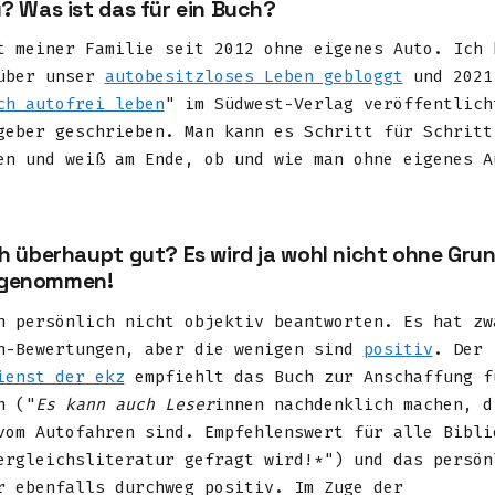
? Was ist das für ein Buch?
 meiner Familie seit 2012 ohne eigenes Auto. Ich 
 über unser
autobesitzloses Leben gebloggt
und 2021
ch autofrei leben
" im Südwest-Verlag veröffentlich
geber geschrieben. Man kann es Schritt für Schritt
en und weiß am Ende, ob und wie man ohne eigenes A
ch überhaupt gut? Es wird ja wohl nicht ohne Gru
genommen!
h persönlich nicht objektiv beantworten. Es hat zw
n-Bewertungen, aber die wenigen sind
positiv
. Der
ienst der ekz
empfiehlt das Buch zur Anschaffung f
n ("
Es kann auch Leser
innen nachdenklich machen, d
vom Autofahren sind. Empfehlenswert für alle Bibli
ergleichsliteratur gefragt wird!*") und das persön
r ebenfalls durchweg positiv. Im Zuge der