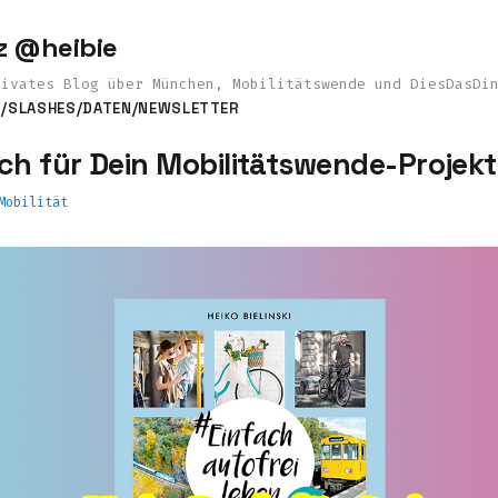
z @heibie
rivates Blog über München, Mobilitätswende und DiesDasDi
S
/SLASHES
/DATEN
/NEWSLETTER
ch für Dein Mobilitätswende-Projekt
Mobilität