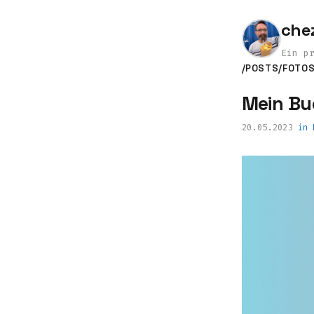
che
Ein p
/POSTS
/FOTO
Mein Bu
20.05.2023
in