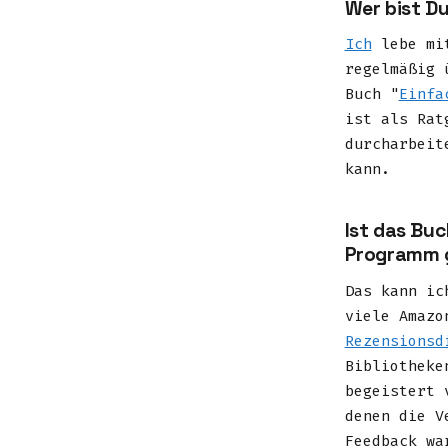
Wer bist Du
Ich
lebe mit
regelmäßig
Buch "
Einfa
ist als Rat
durcharbeit
kann.
Ist das Bu
Programm 
Das kann ic
viele Amazo
Rezensionsd
Bibliotheke
begeistert 
denen die V
Feedback wa