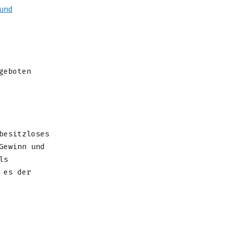
und
geboten
besitzloses
Gewinn und
ls
 es der