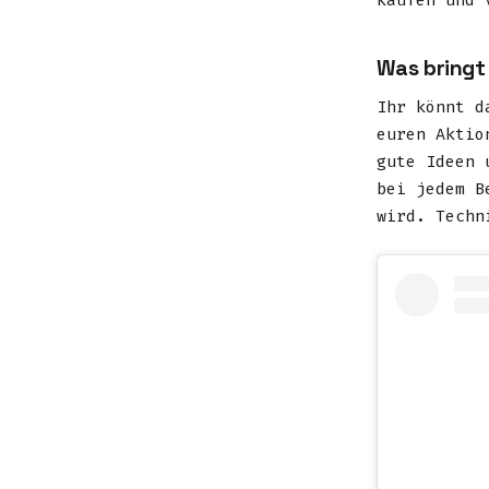
kaufen und 
Was bringt
Ihr könnt d
euren Aktio
gute Ideen 
bei jedem B
wird. Techn