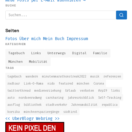
Neue Posts per E-Mail abonnieren →
SUCHE
Seiten
Fotos
Über mich
Mein Buch
Impressum
KATEGORIEN
Tagebuch
Links
Unterwegs
Digital
Familie
München
Mobilität
TAGS
tagebuch
wandern
minutenmarathonstreak2022
musik
referenzen
radtour
Link-O-Rama
nido
featured
münchen
Corona
twitterthread
medienerziehung
Urlaub
verboten
#rp19
links
auto
nordseeradweg
carsharing
jahresrückblick
Self-Tracking
ausflug
bibliothek
stadtverkehr
Jahresmobilität
republica
korsika
münchnerspaziergänge
südtirol
<<
UberBlogr Webring
>>