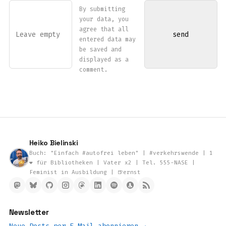
By submitting
your data, you
agree that all
entered data may
be saved and
displayed as a
comment.
Heiko Bielinski
Buch: "Einfach #autofrei leben" | #verkehrswende | 1
❤️ für Bibliotheken | Vater x2 | Tel. 555-NASE |
Feminist in Ausbildung | 🍺ernst
Newsletter