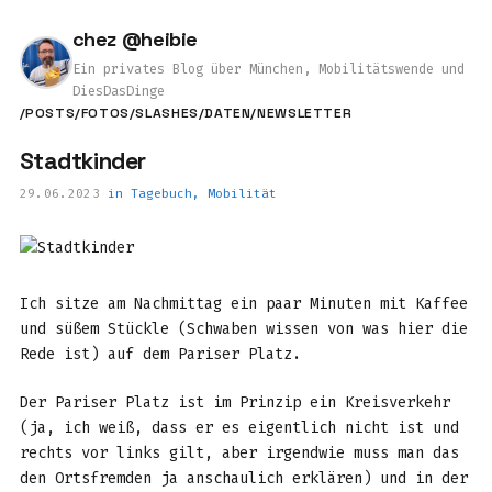
chez @heibie
Ein privates Blog über München, Mobilitätswende und
DiesDasDinge
/POSTS
/FOTOS
/SLASHES
/DATEN
/NEWSLETTER
Stadtkinder
29.06.2023
in
Tagebuch
,
Mobilität
Ich sitze am Nachmittag ein paar Minuten mit Kaffee
und süßem Stückle (Schwaben wissen von was hier die
Rede ist) auf dem Pariser Platz.
Der Pariser Platz ist im Prinzip ein Kreisverkehr
(ja, ich weiß, dass er es eigentlich nicht ist und
rechts vor links gilt, aber irgendwie muss man das
den Ortsfremden ja anschaulich erklären) und in der