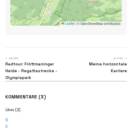
Leaflet
|
© OpenStreetMap contributors
← NEUER
ÄLTER →
Radtour: Fröttmaninger
Meine horizontale
Heide - Regattastrecke -
Karriere
Olympiapark
KOMMENTARE (3)
Likes (2)
G
S