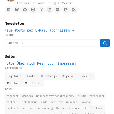
Feminist in Ausbildung | 🍺ernst
Newsletter
Neue Posts per E-Mail abonnieren →
SUCHE
Seiten
Fotos
Über mich
Mein Buch
Impressum
KATEGORIEN
Tagebuch
Links
Unterwegs
Digital
Familie
München
Mobilität
TAGS
tagebuch
wandern
minutenmarathonstreak2022
musik
referenzen
radtour
Link-O-Rama
nido
featured
münchen
Corona
twitterthread
medienerziehung
Urlaub
verboten
#rp19
links