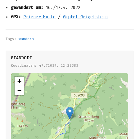
gewandert am:
16./17.4. 2022
GPX:
Priener Hütte
/
Gipfel Geigelstein
Tags:
wandern
STANDORT
Koordinaten: 47.71039, 12.28383
+
−