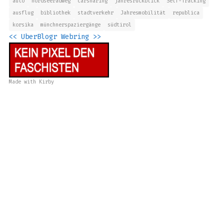
auto
nordseeradweg
carsharing
jahresrückblick
Self-Tracking
ausflug
bibliothek
stadtverkehr
Jahresmobilität
republica
korsika
münchnerspaziergänge
südtirol
<<
UberBlogr Webring
>>
Made with
Kirby