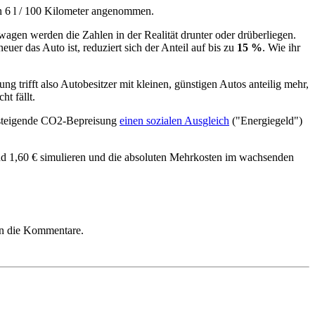
on 6 l / 100 Kilometer angenommen.
gen werden die Zahlen in der Realität drunter oder drüberliegen.
neuer das Auto ist, reduziert sich der Anteil auf bis zu
15 %
. Wie ihr
ng trifft also Autobesitzer mit kleinen, günstigen Autos anteilig mehr,
t fällt.
r steigende CO2-Bepreisung
einen sozialen Ausgleich
("Energiegeld")
und 1,60 € simulieren und die absoluten Mehrkosten im wachsenden
 in die Kommentare.