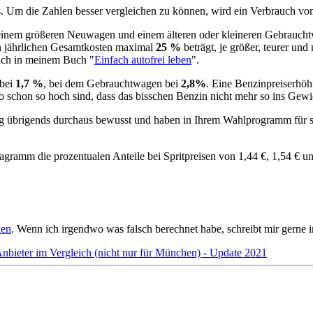
us. Um die Zahlen besser vergleichen zu können, wird ein Verbrauch v
einem größeren Neuwagen und einem älteren oder kleineren Gebrauchtwa
den jährlichen Gesamtkosten maximal
25 %
beträgt, je größer, teurer und 
lich in meinem Buch "
Einfach autofrei leben
".
 bei
1,7 %
, bei dem Gebrauchtwagen bei
2,8%
. Eine Benzinpreiserhöhu
o schon so hoch sind, dass das bisschen Benzin nicht mehr so ins Gewich
tung übrigends durchaus bewusst und haben in Ihrem Wahlprogramm fü
agramm die prozentualen Anteile bei Spritpreisen von 1,44 €, 1,54 € 
ken
. Wenn ich irgendwo was falsch berechnet habe, schreibt mir gerne
nbieter im Vergleich (nicht nur für München) - Update 2021