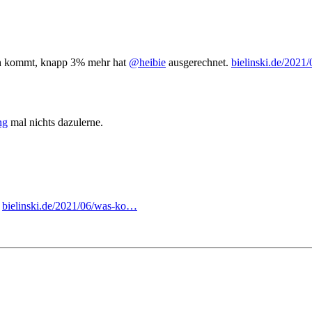
ch kommt, knapp 3% mehr hat
@heibie
ausgerechnet.
bielinski.de/202
ng
mal nichts dazulerne.
⁩
bielinski.de/2021/06/was-ko…