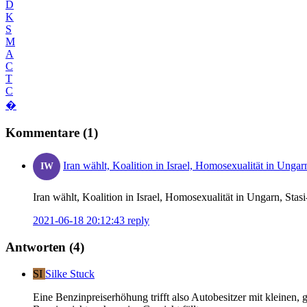
D
K
S
M
A
C
T
C
�
Kommentare (1)
Iran wählt, Koalition in Israel, Homosexualität in Ung
IW
Iran wählt, Koalition in Israel, Homosexualität in Ungarn, Stas
2021-06-18 20:12:43
reply
Antworten (4)
SI
Silke Stuck
Eine Benzinpreiserhöhung trifft also Autobesitzer mit kleinen, 