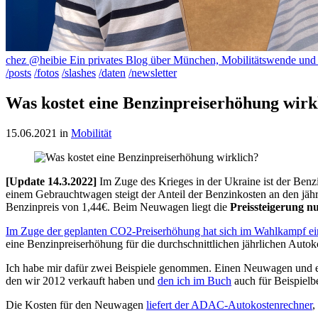
chez @heibie
Ein privates Blog über München, Mobilitätswende un
/posts
/fotos
/slashes
/daten
/newsletter
Was kostet eine Benzinpreiserhöhung wirk
15.06.2021
in
Mobilität
[Update 14.3.2022]
Im Zuge des Krieges in der Ukraine ist der Benzi
einem Gebrauchtwagen steigt der Anteil der Benzinkosten an den jäh
Benzinpreis von 1,44€. Beim Neuwagen liegt die
Preissteigerung n
Im Zuge der geplanten CO2-Preiserhöhung hat sich im Wahlkampf ei
eine Benzinpreiserhöhung für die durchschnittlichen jährlichen Autok
Ich habe mir dafür zwei Beispiele genommen. Einen Neuwagen und e
den wir 2012 verkauft haben und
den ich im Buch
auch für Beispielb
Die Kosten für den Neuwagen
liefert der ADAC-Autokostenrechner
,