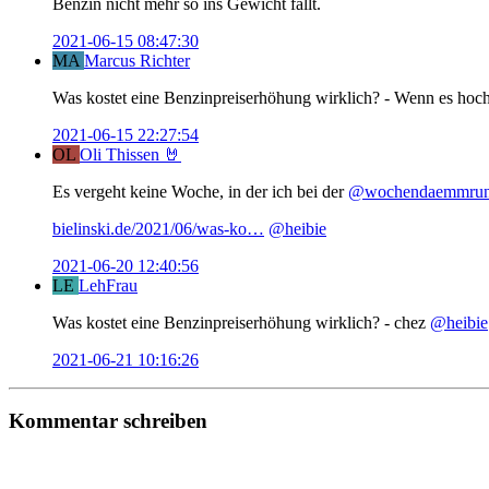
Benzin nicht mehr so ins Gewicht fällt.
2021-06-15 08:47:30
MA
Marcus Richter
Was kostet eine Benzinpreiserhöhung wirklich? - Wenn es ho
2021-06-15 22:27:54
OL
Oli Thissen 🤘
Es vergeht keine Woche, in der ich bei der
@wochendaemmru
bielinski.de/2021/06/was-ko…
@heibie
2021-06-20 12:40:56
LE
LehFrau
Was kostet eine Benzinpreiserhöhung wirklich? - chez ⁦
@heibie
2021-06-21 10:16:26
Kommentar schreiben