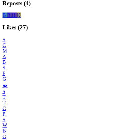
Reposts (4)
B
R
H
K
Likes (27)
S
C
M
A
B
S
F
G
�
S
T
T
C
P
S
W
B
C