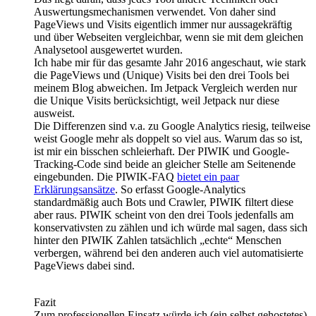
Auswertungsmechanismen verwendet. Von daher sind
PageViews und Visits eigentlich immer nur aussagekräftig
und über Webseiten vergleichbar, wenn sie mit dem gleichen
Analysetool ausgewertet wurden.
Ich habe mir für das gesamte Jahr 2016 angeschaut, wie stark
die PageViews und (Unique) Visits bei den drei Tools bei
meinem Blog abweichen. Im Jetpack Vergleich werden nur
die Unique Visits berücksichtigt, weil Jetpack nur diese
ausweist.
Die Differenzen sind v.a. zu Google Analytics riesig, teilweise
weist Google mehr als doppelt so viel aus. Warum das so ist,
ist mir ein bisschen schleierhaft. Der PIWIK und Google-
Tracking-Code sind beide an gleicher Stelle am Seitenende
eingebunden. Die PIWIK-FAQ
bietet ein paar
Erklärungsansätze
. So erfasst Google-Analytics
standardmäßig auch Bots und Crawler, PIWIK filtert diese
aber raus. PIWIK scheint von den drei Tools jedenfalls am
konservativsten zu zählen und ich würde mal sagen, dass sich
hinter den PIWIK Zahlen tatsächlich „echte“ Menschen
verbergen, während bei den anderen auch viel automatisierte
PageViews dabei sind.
Fazit
Zum professionellen Einsatz würde ich (ein selbst gehostetes)