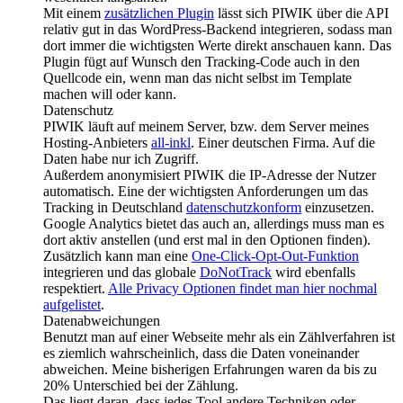
Mit einem
zusätzlichen Plugin
lässt sich PIWIK über die API
relativ gut in das WordPress-Backend integrieren, sodass man
dort immer die wichtigsten Werte direkt anschauen kann. Das
Plugin fügt auf Wunsch den Tracking-Code auch in den
Quellcode ein, wenn man das nicht selbst im Template
machen will oder kann.
Datenschutz
PIWIK läuft auf meinem Server, bzw. dem Server meines
Hosting-Anbieters
all-inkl
. Einer deutschen Firma. Auf die
Daten habe nur ich Zugriff.
Außerdem anonymisiert PIWIK die IP-Adresse der Nutzer
automatisch. Eine der wichtigsten Anforderungen um das
Tracking in Deutschland
datenschutzkonform
einzusetzen.
Google Analytics bietet das auch an, allerdings muss man es
dort aktiv anstellen (und erst mal in den Optionen finden).
Zusätzlich kann man eine
One-Click-Opt-Out-Funktion
integrieren und das globale
DoNotTrack
wird ebenfalls
respektiert.
Alle Privacy Optionen findet man hier nochmal
aufgelistet
.
Datenabweichungen
Benutzt man auf einer Webseite mehr als ein Zählverfahren ist
es ziemlich wahrscheinlich, dass die Daten voneinander
abweichen. Meine bisherigen Erfahrungen waren da bis zu
20% Unterschied bei der Zählung.
Das liegt daran, dass jedes Tool andere Techniken oder