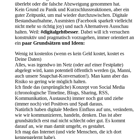
überlebt oder die falsche Abzweigung genommen hat.
Kein Grund zu Panik und Kurzschlussreaktionen, aber ein
guter Zeitpunkt, um mal wieder durchzuwischen. Digitale
Bestandsaufnahme, Ausmisten (Facebook sparkelt vielleicht
nicht mehr so richtig joy) und nach Alternativen Ausschau
halten. Weil:
#digitalgehtbesser
. Dabei will ich versuchen
konstruktiv und pragmatisch vorzugehen, immer orientiert an
ein
paar Grundsätzen und Ideen:
Wenig ist kostenlos (wenn es kein Geld kostet, kostet es
Deine Daten)
Alles, was irgendwo im Netz (oder auf einer Festplatte)
abgelegt wird, kann potentiell öffentlich werden (ja, Manni,
auch unsere Snapchat-Konversation!). Man kann aber das
Risiko so gering wie möglich halten.
Ich finde das (ursprüngliche) Konzept von Social Media
(chronologische Timeline, Blogs, Sharing, RSS,
Kommunikation, Austausch) immer noch gut und ziehe
(immer noch) viel Positives und Spaß daraus.
Natürlich haben digitale Medien Einfluss auf uns, verändern,
wie wir kommunizieren, handeln, denken. Das ist aber
grundsätzlich erst mal nicht schlecht oder gut. Es kommt
darauf an, wie man damit umgeht, es gestaltet.
Ich mag das Internet (und viele Menschen, die ich dort
kennengelernt habe).