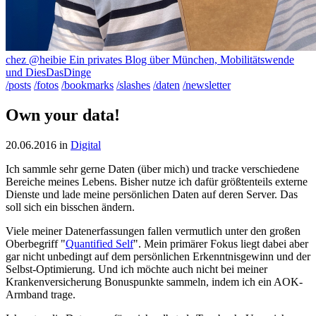
chez @heibie
Ein privates Blog über München, Mobilitätswende
und DiesDasDinge
/posts
/fotos
/bookmarks
/slashes
/daten
/newsletter
Own your data!
20.06.2016
in
Digital
Ich sammle sehr gerne Daten (über mich) und tracke verschiedene
Bereiche meines Lebens. Bisher nutze ich dafür größtenteils externe
Dienste und lade meine persönlichen Daten auf deren Server. Das
soll sich ein bisschen ändern.
Viele meiner Datenerfassungen fallen vermutlich unter den großen
Oberbegriff "
Quantified Self
". Mein primärer Fokus liegt dabei aber
gar nicht unbedingt auf dem persönlichen Erkenntnisgewinn und der
Selbst-Optimierung. Und ich möchte auch nicht bei meiner
Krankenversicherung Bonuspunkte sammeln, indem ich ein AOK-
Armband trage.