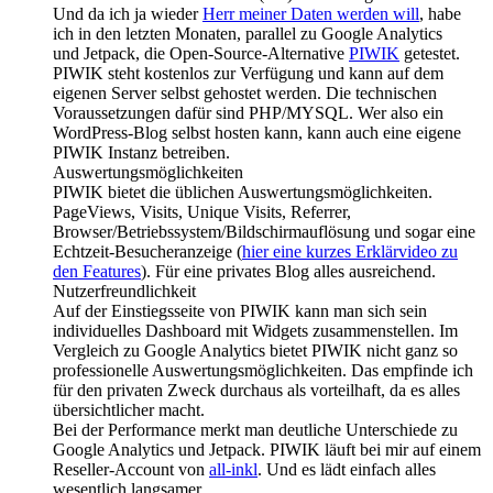
Und da ich ja wieder
Herr meiner Daten werden will
, habe
ich in den letzten Monaten, parallel zu Google Analytics
und Jetpack, die Open-Source-Alternative
PIWIK
getestet.
PIWIK steht kostenlos zur Verfügung und kann auf dem
eigenen Server selbst gehostet werden. Die technischen
Voraussetzungen dafür sind PHP/MYSQL. Wer also ein
WordPress-Blog selbst hosten kann, kann auch eine eigene
PIWIK Instanz betreiben.
Auswertungsmöglichkeiten
PIWIK bietet die üblichen Auswertungsmöglichkeiten.
PageViews, Visits, Unique Visits, Referrer,
Browser/Betriebssystem/Bildschirmauflösung und sogar eine
Echtzeit-Besucheranzeige (
hier eine kurzes Erklärvideo zu
den Features
). Für eine privates Blog alles ausreichend.
Nutzerfreundlichkeit
Auf der Einstiegsseite von PIWIK kann man sich sein
individuelles Dashboard mit Widgets zusammenstellen. Im
Vergleich zu Google Analytics bietet PIWIK nicht ganz so
professionelle Auswertungsmöglichkeiten. Das empfinde ich
für den privaten Zweck durchaus als vorteilhaft, da es alles
übersichtlicher macht.
Bei der Performance merkt man deutliche Unterschiede zu
Google Analytics und Jetpack. PIWIK läuft bei mir auf einem
Reseller-Account von
all-inkl
. Und es lädt einfach alles
wesentlich langsamer.