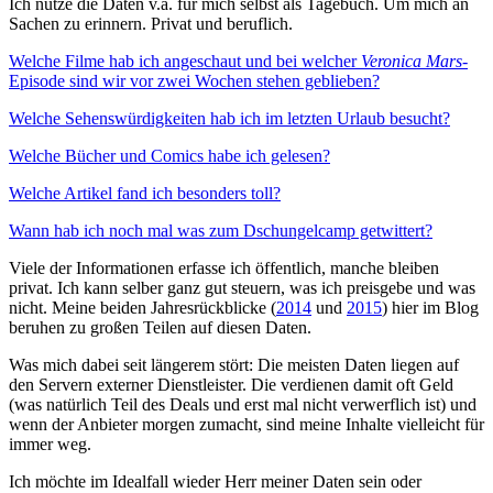
Ich nutze die Daten v.a. für mich selbst als Tagebuch. Um mich an
Sachen zu erinnern. Privat und beruflich.
Welche Filme hab ich angeschaut und bei welcher
Veronica Mars
-
Episode sind wir vor zwei Wochen stehen geblieben?
Welche Sehenswürdigkeiten hab ich im letzten Urlaub besucht?
Welche Bücher und Comics habe ich gelesen?
Welche Artikel fand ich besonders toll?
Wann hab ich noch mal was zum Dschungelcamp getwittert?
Viele der Informationen erfasse ich öffentlich, manche bleiben
privat. Ich kann selber ganz gut steuern, was ich preisgebe und was
nicht. Meine beiden Jahresrückblicke (
2014
und
2015
) hier im Blog
beruhen zu großen Teilen auf diesen Daten.
Was mich dabei seit längerem stört: Die meisten Daten liegen auf
den Servern externer Dienstleister. Die verdienen damit oft Geld
(was natürlich Teil des Deals und erst mal nicht verwerflich ist) und
wenn der Anbieter morgen zumacht, sind meine Inhalte vielleicht für
immer weg.
Ich möchte im Idealfall wieder Herr meiner Daten sein oder