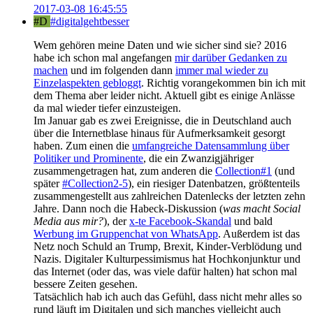
2017-03-08 16:45:55
#D
#digitalgehtbesser
Wem gehören meine Daten und wie sicher sind sie? 2016
habe ich schon mal angefangen
mir darüber Gedanken zu
machen
und im folgenden dann
immer mal wieder zu
Einzelaspekten gebloggt
. Richtig vorangekommen bin ich mit
dem Thema aber leider nicht. Aktuell gibt es einige Anlässe
da mal wieder tiefer einzusteigen.
Im Januar gab es zwei Ereignisse, die in Deutschland auch
über die Internetblase hinaus für Aufmerksamkeit gesorgt
haben. Zum einen die
umfangreiche Datensammlung über
Politiker und Prominente
, die ein Zwanzigjähriger
zusammengetragen hat, zum anderen die
Collection#1
(und
später
#Collection2-5
), ein riesiger Datenbatzen, größtenteils
zusammengestellt aus zahlreichen Datenlecks der letzten zehn
Jahre. Dann noch die Habeck-Diskussion (
was macht Social
Media aus mir?
), der
x-te Facebook-Skandal
und bald
Werbung im Gruppenchat von WhatsApp
. Außerdem ist das
Netz noch Schuld an Trump, Brexit, Kinder-Verblödung und
Nazis. Digitaler Kulturpessimismus hat Hochkonjunktur und
das Internet (oder das, was viele dafür halten) hat schon mal
bessere Zeiten gesehen.
Tatsächlich hab ich auch das Gefühl, dass nicht mehr alles so
rund läuft im Digitalen und sich manches vielleicht auch