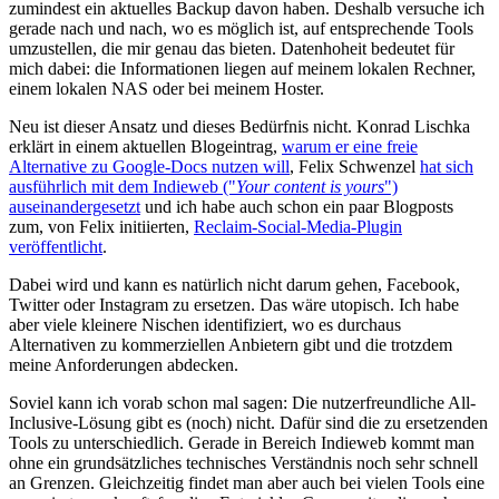
zumindest ein aktuelles Backup davon haben. Deshalb versuche ich
gerade nach und nach, wo es möglich ist, auf entsprechende Tools
umzustellen, die mir genau das bieten. Datenhoheit bedeutet für
mich dabei: die Informationen liegen auf meinem lokalen Rechner,
einem lokalen NAS oder bei meinem Hoster.
Neu ist dieser Ansatz und dieses Bedürfnis nicht. Konrad Lischka
erklärt in einem aktuellen Blogeintrag,
warum er eine freie
Alternative zu Google-Docs nutzen will
, Felix Schwenzel
hat sich
ausführlich mit dem Indieweb ("
Your content is yours
")
auseinandergesetzt
und ich habe auch schon ein paar Blogposts
zum, von Felix initiierten,
Reclaim-Social-Media-Plugin
veröffentlicht
.
Dabei wird und kann es natürlich nicht darum gehen, Facebook,
Twitter oder Instagram zu ersetzen. Das wäre utopisch. Ich habe
aber viele kleinere Nischen identifiziert, wo es durchaus
Alternativen zu kommerziellen Anbietern gibt und die trotzdem
meine Anforderungen abdecken.
Soviel kann ich vorab schon mal sagen: Die nutzerfreundliche All-
Inclusive-Lösung gibt es (noch) nicht. Dafür sind die zu ersetzenden
Tools zu unterschiedlich. Gerade in Bereich Indieweb kommt man
ohne ein grundsätzliches technisches Verständnis noch sehr schnell
an Grenzen. Gleichzeitig findet man aber auch bei vielen Tools eine