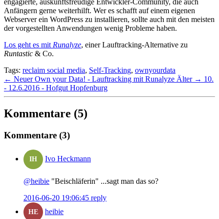
engagierte, auskunftsfreudige Entwickler-Community, die auch
Anfängern gerne weiterhilft. Wer es schafft auf einem eigenen
Webserver ein WordPress zu installieren, sollte auch mit den meisten
der vorgestellten Anwendungen wenig Probleme haben.
Los geht es mit
Runalyze
, einer Lauftracking-Alternative zu
Runtastic
& Co.
Tags:
reclaim social media
,
Self-Tracking
,
ownyourdata
← Neuer
Own your Data! - Lauftracking mit Runalyze
Älter →
10.
- 12.6.2016 - Hofgut Hopfenburg
Kommentare (5)
Kommentare (3)
Ivo Heckmann
IH
@heibie
"Beischläferin" ...sagt man das so?
2016-06-20 19:06:45
reply
heibie
HE