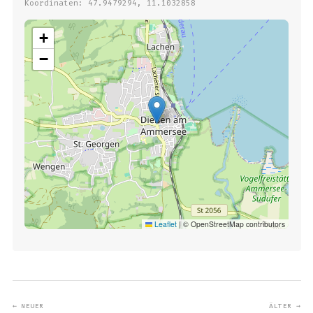
Koordinaten: 47.9479294, 11.1032858
+
−
Leaflet
|
© OpenStreetMap contributors
← NEUER
ÄLTER →