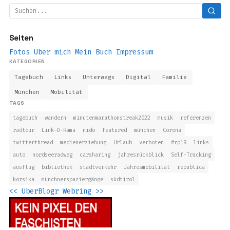
Seiten
Fotos
Über mich
Mein Buch
Impressum
KATEGORIEN
Tagebuch
Links
Unterwegs
Digital
Familie
München
Mobilität
TAGS
tagebuch
wandern
minutenmarathonstreak2022
musik
referenzen
radtour
Link-O-Rama
nido
featured
münchen
Corona
twitterthread
medienerziehung
Urlaub
verboten
#rp19
links
auto
nordseeradweg
carsharing
jahresrückblick
Self-Tracking
ausflug
bibliothek
stadtverkehr
Jahresmobilität
republica
korsika
münchnerspaziergänge
südtirol
<<
UberBlogr Webring
>>