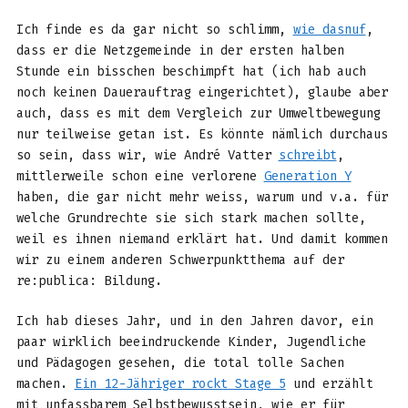
Ich finde es da gar nicht so schlimm,
wie dasnuf
,
dass er die Netzgemeinde in der ersten halben
Stunde ein bisschen beschimpft hat (ich hab auch
noch keinen Dauerauftrag eingerichtet), glaube aber
auch, dass es mit dem Vergleich zur Umweltbewegung
nur teilweise getan ist. Es könnte nämlich durchaus
so sein, dass wir, wie André Vatter
schreibt
,
mittlerweile schon eine verlorene
Generation Y
haben, die gar nicht mehr weiss, warum und v.a. für
welche Grundrechte sie sich stark machen sollte,
weil es ihnen niemand erklärt hat. Und damit kommen
wir zu einem anderen Schwerpunktthema auf der
re:publica: Bildung.
Ich hab dieses Jahr, und in den Jahren davor, ein
paar wirklich beeindruckende Kinder, Jugendliche
und Pädagogen gesehen, die total tolle Sachen
machen.
Ein 12-Jähriger rockt Stage 5
und erzählt
mit unfassbarem Selbstbewusstsein, wie er für