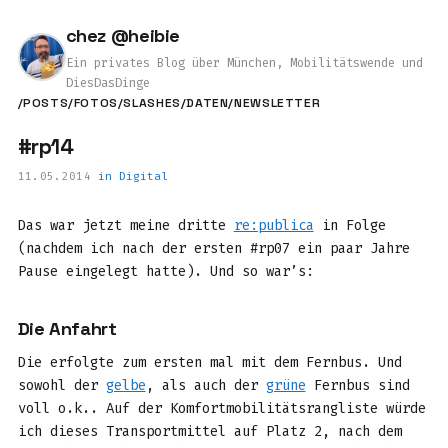
chez @heibie
Ein privates Blog über München, Mobilitätswende und
DiesDasDinge
/POSTS
/FOTOS
/SLASHES
/DATEN
/NEWSLETTER
#rp14
11.05.2014
in
Digital
Das war jetzt meine dritte
re:publica
in Folge
(nachdem ich nach der ersten #rp07 ein paar Jahre
Pause eingelegt hatte). Und so war’s:
Die Anfahrt
Die erfolgte zum ersten mal mit dem Fernbus. Und
sowohl der
gelbe
, als auch der
grüne
Fernbus sind
voll o.k.. Auf der Komfortmobilitätsrangliste würde
ich dieses Transportmittel auf Platz 2, nach dem