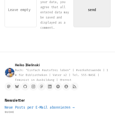
your data, you
agree that all
entered data may
be saved and
displayed as a
comment.
Heiko Bielinski
Buch: "Einfach #autofrei leben" | #verkehrswende | 1
❤️ für Bibliotheken | Vater x2 | Tel. 555-NASE |
Feminist in Ausbildung | 🍺ernst
Newsletter
Neue Posts per E-Mail abonnieren →
SUCHE