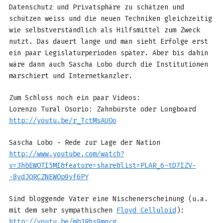
Datenschutz und Privatsphäre zu schätzen und
schützen weiss und die neuen Techniken gleichzeitig
wie selbstverständlich als Hilfsmittel zum Zweck
nutzt. Das dauert lange und man sieht Erfolge erst
ein paar Legislaturperioden später. Aber bis dahin
wäre dann auch Sascha Lobo durch die Institutionen
marschiert und Internetkanzler.
Zum Schluss noch ein paar Videos:
Lorenzo Tural Osorio: Zahnbürste oder Longboard
http://youtu.be/r_TctMsAUOo
Sascha Lobo - Rede zur Lage der Nation
http://www.youtube.com/watch?
v=3hbEWOTI5MI&feature=share&list=PLAR_6-tD7IZV-
-8ydJQRCZNEWOp9vf6PY
Sind bloggende Väter eine Nischenerscheinung (u.a.
mit dem sehr sympathischen
Floyd Celluloid
):
http://youtu.be/mb1Rhs9mncg