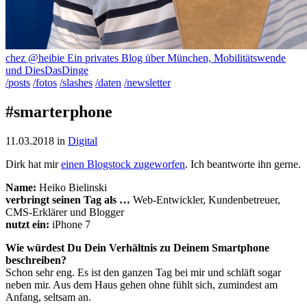
chez @heibie
Ein privates Blog über München, Mobilitätswende
und DiesDasDinge
/posts
/fotos
/slashes
/daten
/newsletter
#smarterphone
11.03.2018
in
Digital
Dirk hat mir
einen Blogstock zugeworfen
. Ich beantworte ihn gerne.
Name:
Heiko Bielinski
verbringt seinen Tag als …
Web-Entwickler, Kundenbetreuer,
CMS-Erklärer und Blogger
nutzt ein:
iPhone 7
Wie würdest Du Dein Verhältnis zu Deinem Smartphone
beschreiben?
Schon sehr eng. Es ist den ganzen Tag bei mir und schläft sogar
neben mir. Aus dem Haus gehen ohne fühlt sich, zumindest am
Anfang, seltsam an.