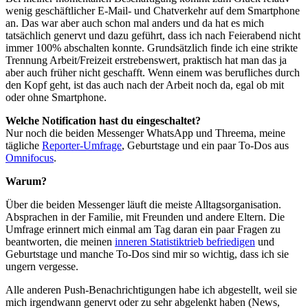
wenig geschäftlicher E-Mail- und Chatverkehr auf dem Smartphone
an. Das war aber auch schon mal anders und da hat es mich
tatsächlich genervt und dazu geführt, dass ich nach Feierabend nicht
immer 100% abschalten konnte. Grundsätzlich finde ich eine strikte
Trennung Arbeit/Freizeit erstrebenswert, praktisch hat man das ja
aber auch früher nicht geschafft. Wenn einem was berufliches durch
den Kopf geht, ist das auch nach der Arbeit noch da, egal ob mit
oder ohne Smartphone.
Welche Notification hast du eingeschaltet?
Nur noch die beiden Messenger WhatsApp und Threema, meine
tägliche
Reporter-Umfrage
, Geburtstage und ein paar To-Dos aus
Omnifocus
.
Warum?
Über die beiden Messenger läuft die meiste Alltagsorganisation.
Absprachen in der Familie, mit Freunden und andere Eltern. Die
Umfrage erinnert mich einmal am Tag daran ein paar Fragen zu
beantworten, die meinen
inneren Statistiktrieb befriedigen
und
Geburtstage und manche To-Dos sind mir so wichtig, dass ich sie
ungern vergesse.
Alle anderen Push-Benachrichtigungen habe ich abgestellt, weil sie
mich irgendwann genervt oder zu sehr abgelenkt haben (News,