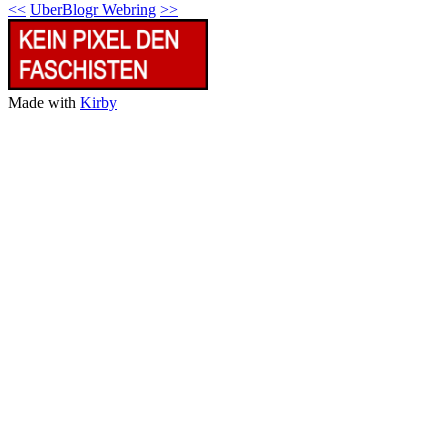
<<
UberBlogr Webring
>>
Made with
Kirby