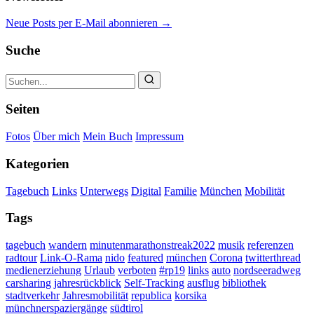
Neue Posts per E-Mail abonnieren →
Suche
Seiten
Fotos
Über mich
Mein Buch
Impressum
Kategorien
Tagebuch
Links
Unterwegs
Digital
Familie
München
Mobilität
Tags
tagebuch
wandern
minutenmarathonstreak2022
musik
referenzen
radtour
Link-O-Rama
nido
featured
münchen
Corona
twitterthread
medienerziehung
Urlaub
verboten
#rp19
links
auto
nordseeradweg
carsharing
jahresrückblick
Self-Tracking
ausflug
bibliothek
stadtverkehr
Jahresmobilität
republica
korsika
münchnerspaziergänge
südtirol