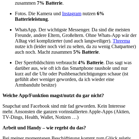
zusammen
7% Batterie
.
Fotos. Die Kamera und
Instagram
nutzen
6%
Batterieleistung
.
WhatsApp. Der wichtigste Messenger. Da sind die meisten
Freunde, andere Eltern, Großeltern. Ohne Whats-App wär der
Alltag viel komplizierter (und auch langweiliger).
Threema
nutze ich (leider noch viel zu selten, da zu wenig Chatpartner)
auch noch. Macht zusammen
5% Batterie
.
Der Sperrbildschirm verbraucht
4% Batterie
. Das sagt was
darüber aus, wie oft ich das Smartphone raushole und nur
kurz auf die Uhr oder Pushbenachrichtigungen schaue (ist
gefühlt aber weniger geworden, da ich wieder eine
Armbanduhr besitze)
Welche App/Funktion magst/nutzt du gar nicht?
Snapchat und Facebook sind mir fad geworden. Kein Interesse
mehr. Ansonsten die ganzen vorinstallierten Apple-Apps (Aktien,
TV-Dings, Health, Wallet, Notizen …)
Arbeit und Handy – wie regelst du das?
Bei meiner momentanen Beschäftigung kommt zum Glück relativ