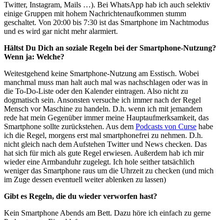
Twitter, Instagram, Mails …). Bei WhatsApp hab ich auch selektiv
einige Gruppen mit hohem Nachrichtenaufkommen stumm
geschaltet. Von 20:00 bis 7:30 ist das Smartphone im Nachtmodus
und es wird gar nicht mehr alarmiert.
Hältst Du Dich an soziale Regeln bei der Smartphone-Nutzung?
Wenn ja: Welche?
Weitestgehend keine Smartphone-Nutzung am Esstisch. Wobei
manchmal muss man halt auch mal was nachschlagen oder was in
die To-Do-Liste oder den Kalender eintragen. Also nicht zu
dogmatisch sein. Ansonsten versuche ich immer nach der Regel
Mensch vor Maschine zu handeln. D.h. wenn ich mit jemandem
rede hat mein Gegenüber immer meine Hauptaufmerksamkeit, das
Smartphone sollte zurückstehen. Aus dem
Podcasts von Curse
habe
ich die Regel, morgens erst mal smartphonefrei zu nehmen. D.h.
nicht gleich nach dem Aufstehen Twitter und News checken. Das
hat sich für mich als gute Regel erwiesen. Außerdem hab ich mir
wieder eine Armbanduhr zugelegt. Ich hole seither tatsächlich
weniger das Smartphone raus um die Uhrzeit zu checken (und mich
im Zuge dessen eventuell weiter ablenken zu lassen)
Gibt es Regeln, die du wieder verworfen hast?
Kein Smartphone Abends am Bett. Dazu höre ich einfach zu gerne